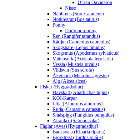
Ulrika Davidsson
Nisse
Näbbmus (Sorex araneus)
Nötkreatur (Bos taurus)
Ponny
Dartmoorponny
Ren (Rangifer tarandus)
Rådjur (Capreolus capreolus)
Skogshare (Lepus timidus)
Skogsmus (Apodemus sylvaticus)
Vattensork (Arvicola terrestris)
Vessla (Mustela nivalis)
Vildsvin (Sus scrofa)
Åkersork (Microtus agrestis)
Älg (Alces alces)
Fiskar (Ryggradsdjur)
Havskatt (Anarhichas lupus)
KOI-Karpar
Löja (Alburnus alburnus)
Ruda (Carassius carassius)
Småspigg (Pungitius pungitius)
Ätranlax (Salmon salar)
Fåglar (Aves) [Ryggradsdjur]
Backsvala (Riparia riparia)
Björktrast (Turdus piláris)