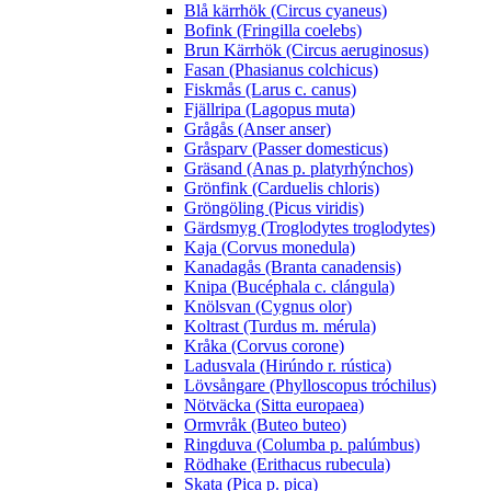
Blå kärrhök (Circus cyaneus)
Bofink (Fringilla coelebs)
Brun Kärrhök (Circus aeruginosus)
Fasan (Phasianus colchicus)
Fiskmås (Larus c. canus)
Fjällripa (Lagopus muta)
Grågås (Anser anser)
Gråsparv (Passer domesticus)
Gräsand (Anas p. platyrhýnchos)
Grönfink (Carduelis chloris)
Gröngöling (Picus viridis)
Gärdsmyg (Troglodytes troglodytes)
Kaja (Corvus monedula)
Kanadagås (Branta canadensis)
Knipa (Bucéphala c. clángula)
Knölsvan (Cygnus olor)
Koltrast (Turdus m. mérula)
Kråka (Corvus corone)
Ladusvala (Hirúndo r. rústica)
Lövsångare (Phylloscopus tróchilus)
Nötväcka (Sitta europaea)
Ormvråk (Buteo buteo)
Ringduva (Columba p. palúmbus)
Rödhake (Erithacus rubecula)
Skata (Pica p. pica)