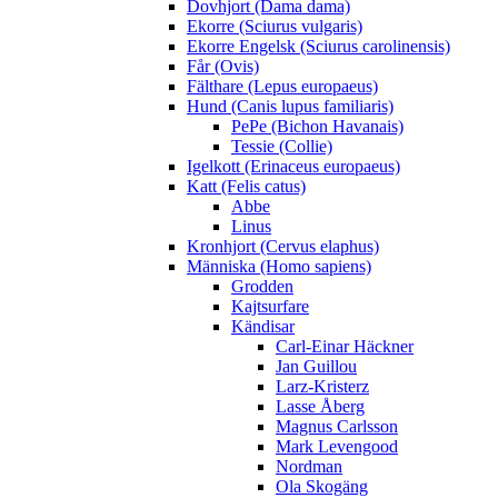
Dovhjort (Dama dama)
Ekorre (Sciurus vulgaris)
Ekorre Engelsk (Sciurus carolinensis)
Får (Ovis)
Fälthare (Lepus europaeus)
Hund (Canis lupus familiaris)
PePe (Bichon Havanais)
Tessie (Collie)
Igelkott (Erinaceus europaeus)
Katt (Felis catus)
Abbe
Linus
Kronhjort (Cervus elaphus)
Människa (Homo sapiens)
Grodden
Kajtsurfare
Kändisar
Carl-Einar Häckner
Jan Guillou
Larz-Kristerz
Lasse Åberg
Magnus Carlsson
Mark Levengood
Nordman
Ola Skogäng