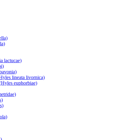
lla)
la)
a lactucae)
i)
 pavonia)
yles lineata livornica)
(Hyles euphorbiae)
etridae)
s)
s)
ola)
)