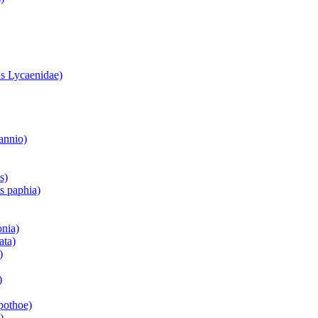
s Lycaenidae)
annio)
s)
is paphia)
onia)
ata)
)
)
pothoe)
)