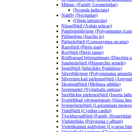
Mätare. (Familj: Geometridae)
(Scopula inductata)
Nattfly (Noctuidae)
(Oligia latruncula)
Nässelfjäril (Aglais urticae)
Puktörneblåvinge (Polyommatus icaru
Påfågelöga (Inachis io)
Pärlgräsfjäril (Coenonympa arcania)
Rapsfjäril (Pieris napi)
Rovfjäril (Pieris rapae)
Rödfransad björnspinnare (Diacrisia s
Sandgräsfjäril (Hipparchia semele)
Segelfjäril (Iphiclides Podalirius)
Silverblåvinge (Polyommatus amandu
Silverstreckad pärlemorfjäril (Argynn
Skogsnätfjäril (Melitaea athhlia)
Sorgmantel (Nymphalis antiopa)
Storfläckig pärlemorfjäril (Issoria lath
Svartribbad vitvingebärare (Siona line
Svingelgräsfjäril (Lasiommata megera
Tistelfjäril (Cynthia cardui)
Tjockhuvudfjäril (Familj: Hesperiidae
Vinbärsfuks (Polygonia c-album)
Violettkantad guldvinge (Lycaena hip
Vitgördlad lavmätare (Cleora cinctaria