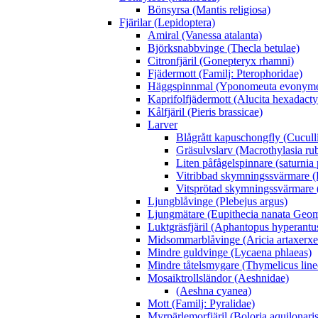
Bönsyrsa (Mantis religiosa)
Fjärilar (Lepidoptera)
Amiral (Vanessa atalanta)
Björksnabbvinge (Thecla betulae)
Citronfjäril (Gonepteryx rhamni)
Fjädermott (Familj: Pterophoridae)
Häggspinnmal (Yponomeuta evonyme
Kaprifolfjädermott (Alucita hexadacty
Kålfjäril (Pieris brassicae)
Larver
Blågrått kapuschongfly (Cuculli
Gräsulvslarv (Macrothylasia rub
Liten påfågelspinnare (saturnia
Vitribbad skymningssvärmare (H
Vitsprötad skymningssvärmare 
Ljungblåvinge (Plebejus argus)
Ljungmätare (Eupithecia nanata Geom
Luktgräsfjäril (Aphantopus hyperantu
Midsommarblåvinge (Aricia artaxerxe
Mindre guldvinge (Lycaena phlaeas)
Mindre tåtelsmygare (Thymelicus line
Mosaiktrollsländor (Aeshnidae)
(Aeshna cyanea)
Mott (Familj: Pyralidae)
Myrpärlemorfjäril (Boloria aquilonaris