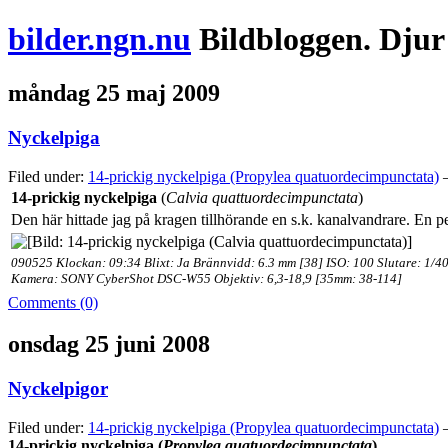
bilder.ngn.nu
Bildbloggen. Djur
måndag 25 maj 2009
Nyckelpiga
Filed under:
14-prickig nyckelpiga (Propylea quatuordecimpunctata)
—
14-prickig nyckelpiga
(
Calvia quattuordecimpunctata
)
Den här hittade jag på kragen tillhörande en s.k. kanalvandrare. En 
090525 Klockan: 09:34 Blixt: Ja Brännvidd: 6.3 mm [38] ISO: 100 Slutare: 1/4
Kamera: SONY CyberShot DSC-W55 Objektiv: 6,3-18,9 [35mm: 38-114]
Comments (0)
onsdag 25 juni 2008
Nyckelpigor
Filed under:
14-prickig nyckelpiga (Propylea quatuordecimpunctata)
—
14-prickig nyckelpiga (
Propylea quatuordecimpunctata
)