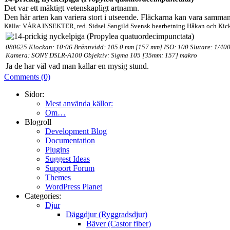
Det var ett mäktigt vetenskapligt artnamn.
Den här arten kan variera stort i utseende. Fläckarna kan vara sammanf
Källa: VÅRA INSEKTER, red. Sidsel Sangild Svensk bearbetning Håkan och Kic
080625 Klockan: 10:06 Brännvidd: 105.0 mm [157 mm] ISO: 100 Slutare: 1/400
Kamera: SONY DSLR-A100 Objektiv: Sigma 105 [35mm: 157] makro
Ja de har väl vad man kallar en mysig stund.
Comments (0)
Sidor:
Mest använda källor:
Om…
Blogroll
Development Blog
Documentation
Plugins
Suggest Ideas
Support Forum
Themes
WordPress Planet
Categories:
Djur
Däggdjur (Ryggradsdjur)
Bäver (Castor fiber)