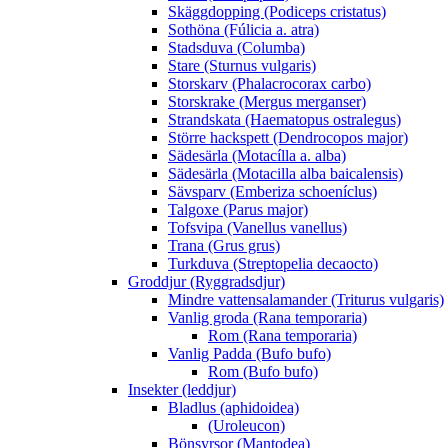
Skäggdopping (Podiceps cristatus)
Sothöna (Fúlicia a. atra)
Stadsduva (Columba)
Stare (Sturnus vulgaris)
Storskarv (Phalacrocorax carbo)
Storskrake (Mergus merganser)
Strandskata (Haematopus ostralegus)
Större hackspett (Dendrocopos major)
Sädesärla (Motacílla a. alba)
Sädesärla (Motacilla alba baicalensis)
Sävsparv (Emberiza schoeníclus)
Talgoxe (Parus major)
Tofsvipa (Vanellus vanellus)
Trana (Grus grus)
Turkduva (Streptopelia decaocto)
Groddjur (Ryggradsdjur)
Mindre vattensalamander (Triturus vulgaris)
Vanlig groda (Rana temporaria)
Rom (Rana temporaria)
Vanlig Padda (Bufo bufo)
Rom (Bufo bufo)
Insekter (leddjur)
Bladlus (aphidoidea)
(Uroleucon)
Bönsyrsor (Mantodea)