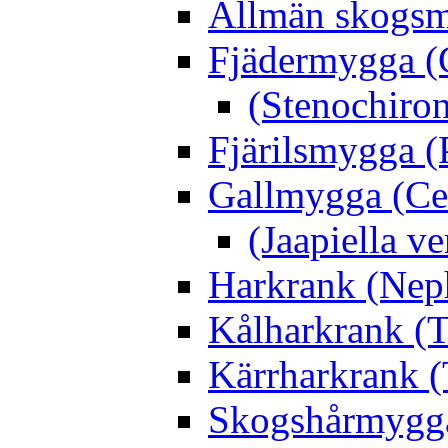
Allmän skogs
Fjädermygga (
(Stenochiro
Fjärilsmygga (
Gallmygga (Ce
(Jaapiella v
Harkrank (Nep
Kålharkrank (T
Kärrharkrank (
Skogshårmygga 