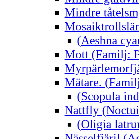
Mindre tåtelsm
Mosaiktrollslä
(Aeshna cya
Mott (Familj: P
Myrpärlemorfjär
Mätare. (Famil
(Scopula ind
Nattfly (Noctu
(Oligia latru
Nässelfjäril (Ag