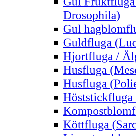
Gul Fruktfluga
Drosophila)
Gul hagblomflu
Guldfluga (Luci
Hjortfluga / Ä
Husfluga (Mes
Husfluga (Polie
Höststickfluga
Kompostblomflu
Köttfluga (Sar