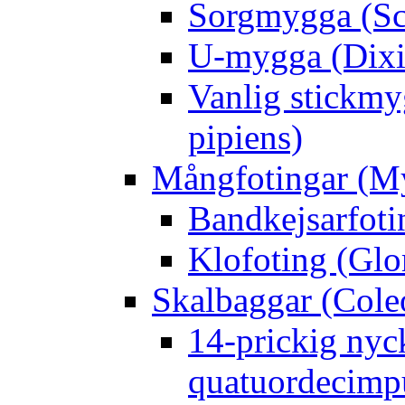
Sorgmygga (Sc
U-mygga (Dixi
Vanlig stickmy
pipiens)
Mångfotingar (M
Bandkejsarfoti
Klofoting (Glo
Skalbaggar (Cole
14-prickig nyc
quatuordecimp