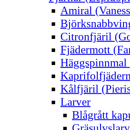
Amiral (Vaness
Björksnabbving
Citronfjäril (
Fjädermott (Fa
Häggspinnmal 
Kaprifolfjäder
Kålfjäril (Pieri
Larver
Blågrått kap
Gräsulvslarv