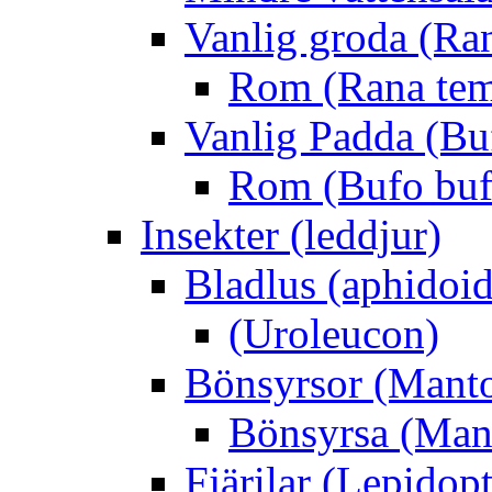
Vanlig groda (Ra
Rom (Rana tem
Vanlig Padda (Bu
Rom (Bufo buf
Insekter (leddjur)
Bladlus (aphidoid
(Uroleucon)
Bönsyrsor (Mant
Bönsyrsa (Mant
Fjärilar (Lepidopt