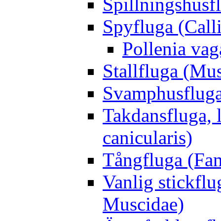
Spillningshusfl
Spyfluga (Call
Pollenia va
Stallfluga (Mus
Svamphusfluga
Takdansfluga, 
canicularis)
Tångfluga (Fam
Vanlig stickflu
Muscidae)