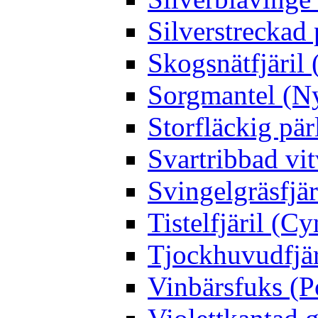
Silverstreckad 
Skogsnätfjäril 
Sorgmantel (Ny
Storfläckig pär
Svartribbad vit
Svingelgräsfjä
Tistelfjäril (Cy
Tjockhuvudfjär
Vinbärsfuks (P