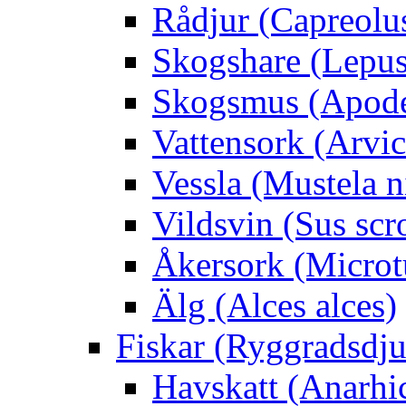
Rådjur (Capreolu
Skogshare (Lepus
Skogsmus (Apode
Vattensork (Arvico
Vessla (Mustela n
Vildsvin (Sus scr
Åkersork (Microtu
Älg (Alces alces)
Fiskar (Ryggradsdju
Havskatt (Anarhi