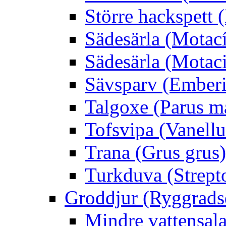
Större hackspett
Sädesärla (Motacíl
Sädesärla (Motacil
Sävsparv (Emberi
Talgoxe (Parus m
Tofsvipa (Vanellu
Trana (Grus grus)
Turkduva (Strept
Groddjur (Ryggrads
Mindre vattensala