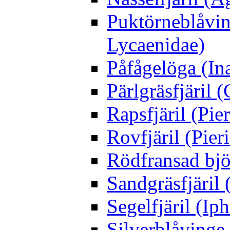
Puktörneblåvi
Lycaenidae)
Påfågelöga (Ina
Pärlgräsfjäril
Rapsfjäril (Pier
Rovfjäril (Pier
Rödfransad bjö
Sandgräsfjäril
Segelfjäril (Iph
Silverblåving