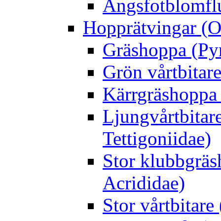
Ängsfotblomflu
Hopprätvingar (O
Gräshoppa (Py
Grön vårtbitare
Kärrgräshoppa 
Ljungvårtbitar
Tettigoniidae)
Stor klubbgrä
Acrididae)
Stor vårtbitare