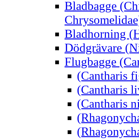
Bladbagge (Ch
Chrysomelidae
Bladhorning (H
Dödgrävare (Ni
Flugbagge (Can
(Cantharis f
(Cantharis li
(Cantharis n
(Rhagonycha
(Rhagonycha