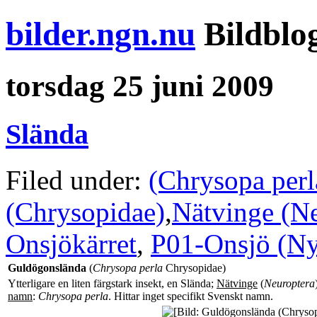
bilder.ngn.nu
Bildblo
torsdag 25 juni 2009
Slända
Filed under:
(Chrysopa perl
(Chrysopidae)
,
Nätvinge (Ne
Onsjökärret
,
P01-Onsjö (Ny
Guldögonslända
(
Chrysopa perla
Chrysopidae)
Ytterligare en liten färgstark insekt, en Slända;
Nätvinge
(
Neuroptera
namn
:
Chrysopa perla
. Hittar inget specifikt Svenskt namn.