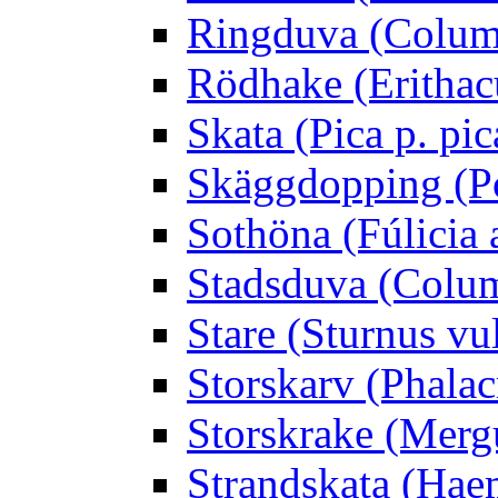
Ringduva (Colum
Rödhake (Erithac
Skata (Pica p. pic
Skäggdopping (Po
Sothöna (Fúlicia a
Stadsduva (Colu
Stare (Sturnus vu
Storskarv (Phalac
Storskrake (Merg
Strandskata (Hae