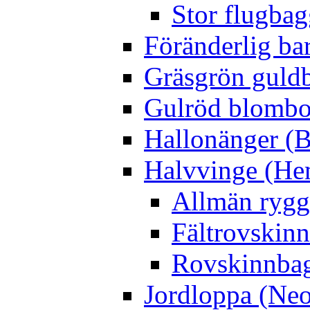
Stor flugbag
Föränderlig ba
Gräsgrön guldb
Gulröd blomboc
Hallonänger (B
Halvvinge (He
Allmän rygg
Fältrovskin
Rovskinnbag
Jordloppa (Neo