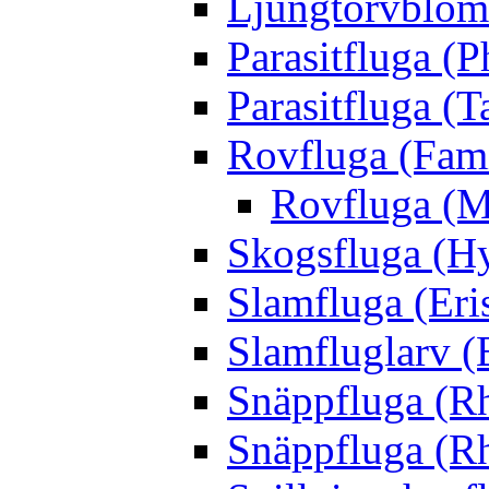
Ljungtorvblomf
Parasitfluga (P
Parasitfluga (T
Rovfluga (Fami
Rovfluga (M
Skogsfluga (Hy
Slamfluga (Eris
Slamfluglarv (E
Snäppfluga (R
Snäppfluga (R