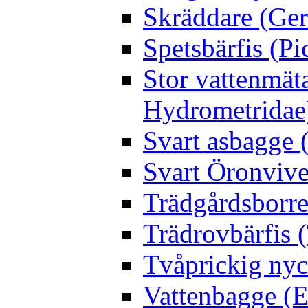
Skräddare (Gerr
Spetsbärfis (P
Stor vattenmät
Hydrometridae
Svart asbagge (
Svart Öronvive
Trädgårdsborre
Trädrovbärfis (
Tvåprickig nyc
Vattenbagge (E