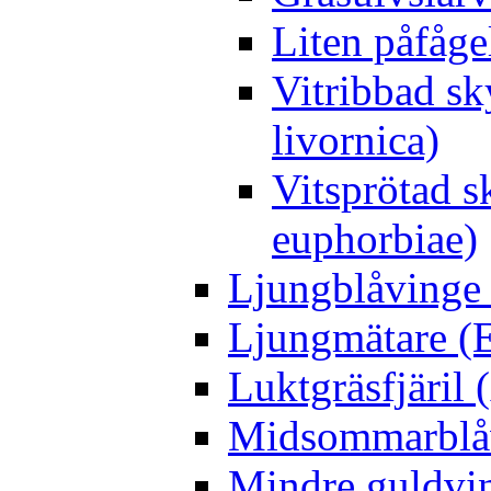
Liten påfåge
Vitribbad sk
livornica)
Vitsprötad 
euphorbiae)
Ljungblåvinge 
Ljungmätare (E
Luktgräsfjäril
Midsommarblåvi
Mindre guldvin