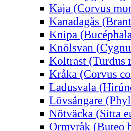
Kaja (Corvus mo
Kanadagås (Brant
Knipa (Bucéphala 
Knölsvan (Cygnus
Koltrast (Turdus 
Kråka (Corvus co
Ladusvala (Hirúnd
Lövsångare (Phyl
Nötväcka (Sitta e
Ormvråk (Buteo 