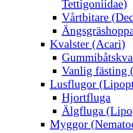
Tettigoniidae)
Vårtbitare (Dec
Ängsgräshoppa
Kvalster (Acari)
Gummibåtskval
Vanlig fästing 
Lusflugor (Lipop
Hjortfluga
Älgfluga (Lipo
Myggor (Nematoc