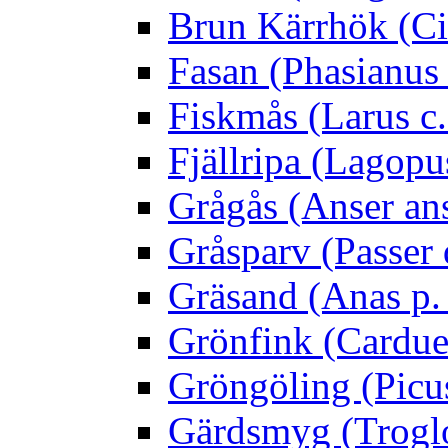
Brun Kärrhök (Ci
Fasan (Phasianus 
Fiskmås (Larus c.
Fjällripa (Lagopu
Grågås (Anser an
Gråsparv (Passer
Gräsand (Anas p.
Grönfink (Carduel
Gröngöling (Picus
Gärdsmyg (Troglo