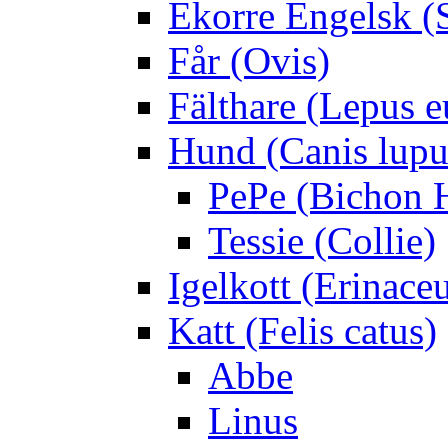
Ekorre Engelsk (S
Får (Ovis)
Fälthare (Lepus 
Hund (Canis lupus
PePe (Bichon 
Tessie (Collie)
Igelkott (Erinace
Katt (Felis catus)
Abbe
Linus