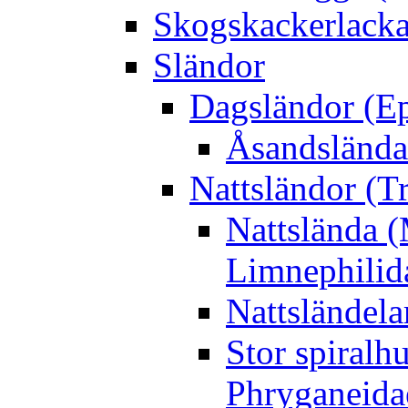
Skogskackerlacka
Sländor
Dagsländor (E
Åsandslända
Nattsländor (T
Nattslända 
Limnephilid
Nattsländela
Stor spiralh
Phryganeida