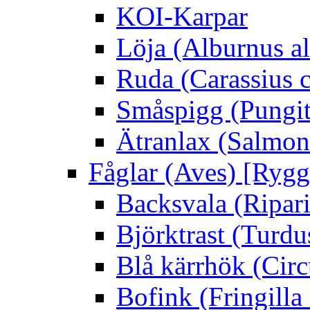
KOI-Karpar
Löja (Alburnus a
Ruda (Carassius c
Småspigg (Pungit
Ätranlax (Salmon 
Fåglar (Aves) [Rygg
Backsvala (Ripari
Björktrast (Turdus
Blå kärrhök (Circ
Bofink (Fringilla