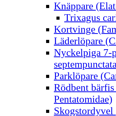
Knäppare (Elat
Trixagus cari
Kortvinge (Fam
Läderlöpare (C
Nyckelpiga 7-p
septempunctata
Parklöpare (Ca
Rödbent bärfis
Pentatomidae)
Skogstordyvel 