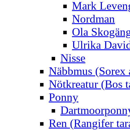
Mark Leven
Nordman
Ola Skogän
Ulrika Davi
Nisse
Näbbmus (Sorex 
Nötkreatur (Bos t
Ponny
Dartmoorponn
Ren (Rangifer ta