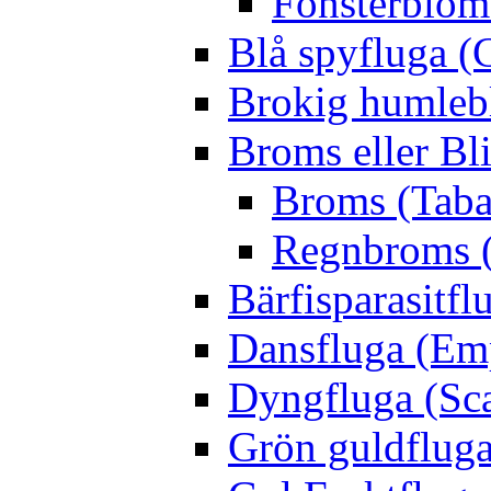
Fönsterblomf
Blå spyfluga (
Brokig humleb
Broms eller Bl
Broms (Taba
Regnbroms (
Bärfisparasit
Dansfluga (Emp
Dyngfluga (Sca
Grön guldfluga 