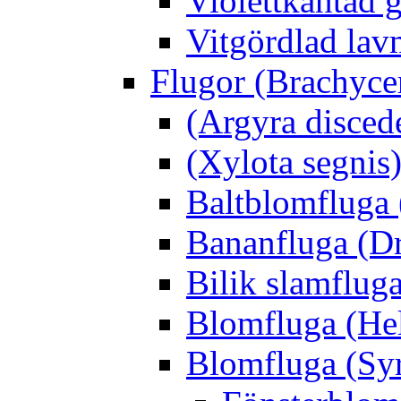
Violettkantad 
Vitgördlad lavm
Flugor (Brachyce
(Argyra disced
(Xylota segnis
Baltblomfluga 
Bananfluga (Dr
Bilik slamfluga
Blomfluga (Hel
Blomfluga (Sy