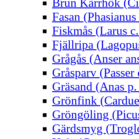
Brun Kärrhök (Ci
Fasan (Phasianus 
Fiskmås (Larus c.
Fjällripa (Lagopu
Grågås (Anser an
Gråsparv (Passer
Gräsand (Anas p.
Grönfink (Carduel
Gröngöling (Picus
Gärdsmyg (Troglo