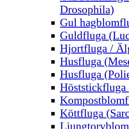
Drosophila)
Gul hagblomflu
Guldfluga (Luci
Hjortfluga / Ä
Husfluga (Mes
Husfluga (Polie
Höststickfluga
Kompostblomflu
Köttfluga (Sar
Ljungtorvblomf