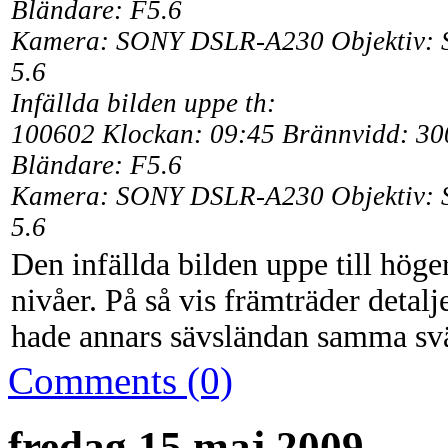
Bländare: F5.6
Kamera:
SONY DSLR-A230 Objektiv: S
5.6
Infällda bilden uppe th:
100602
Klockan: 09:45 Brännvidd: 300
Bländare: F5.6
Kamera:
SONY DSLR-A230 Objektiv: S
5.6
Den infällda bilden uppe till höger
nivåer. På så vis främträder detalje
hade annars sävsländan samma svä
Comments (0)
fredag 15 maj 2009