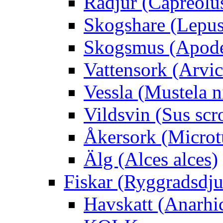
Rådjur (Capreolu
Skogshare (Lepus
Skogsmus (Apode
Vattensork (Arvico
Vessla (Mustela n
Vildsvin (Sus scr
Åkersork (Microtu
Älg (Alces alces)
Fiskar (Ryggradsdju
Havskatt (Anarhi