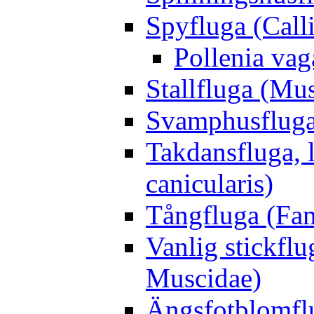
Spyfluga (Call
Pollenia va
Stallfluga (Mus
Svamphusfluga
Takdansfluga, 
canicularis)
Tångfluga (Fam
Vanlig stickflu
Muscidae)
Ängsfotblomflu