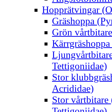
Hopprätvingar (O
Gräshoppa (Py
Grön vårtbitare
Kärrgräshoppa 
Ljungvårtbitar
Tettigoniidae)
Stor klubbgrä
Acrididae)
Stor vårtbitare
Tettigoniidae)