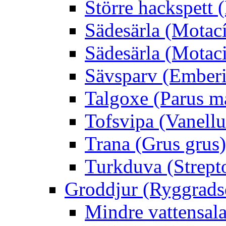
Större hackspett
Sädesärla (Motacíl
Sädesärla (Motacil
Sävsparv (Emberi
Talgoxe (Parus m
Tofsvipa (Vanellu
Trana (Grus grus)
Turkduva (Strept
Groddjur (Ryggrads
Mindre vattensala