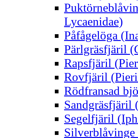
Puktörneblåvi
Lycaenidae)
Påfågelöga (Ina
Pärlgräsfjäril
Rapsfjäril (Pier
Rovfjäril (Pier
Rödfransad bjö
Sandgräsfjäril
Segelfjäril (Iph
Silverblåving