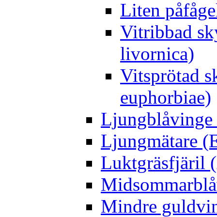
Liten påfåge
Vitribbad sk
livornica)
Vitsprötad 
euphorbiae)
Ljungblåvinge 
Ljungmätare (E
Luktgräsfjäril
Midsommarblåvi
Mindre guldvin