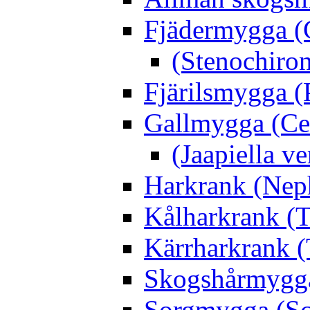
Fjädermygga (
(Stenochiro
Fjärilsmygga (
Gallmygga (Ce
(Jaapiella v
Harkrank (Nep
Kålharkrank (T
Kärrharkrank (
Skogshårmygga 
Sorgmygga (Sc