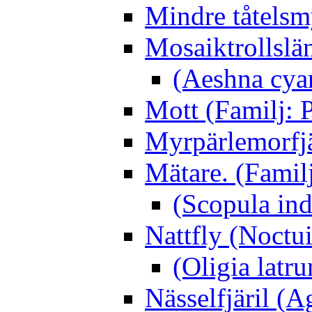
Mindre tåtelsm
Mosaiktrollslä
(Aeshna cya
Mott (Familj: P
Myrpärlemorfjär
Mätare. (Famil
(Scopula ind
Nattfly (Noctu
(Oligia latru
Nässelfjäril (Ag