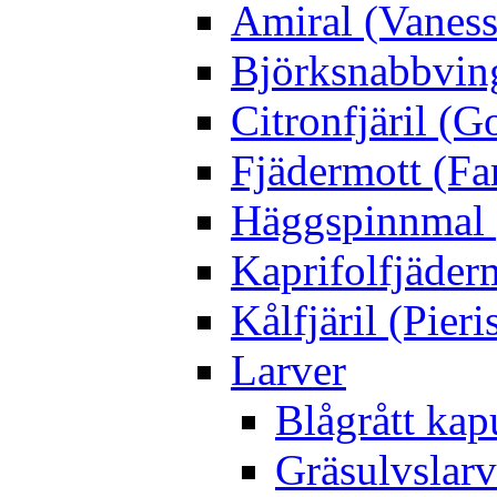
Amiral (Vaness
Björksnabbving
Citronfjäril (
Fjädermott (Fa
Häggspinnmal 
Kaprifolfjäder
Kålfjäril (Pieri
Larver
Blågrått kap
Gräsulvslarv