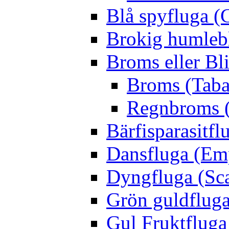
Blå spyfluga (
Brokig humleb
Broms eller Bl
Broms (Taba
Regnbroms (
Bärfisparasit
Dansfluga (Emp
Dyngfluga (Sca
Grön guldfluga 
Gul Fruktfluga