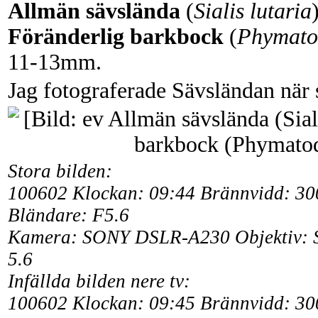
Allmän sävslända
(
Sialis lutaria
Föränderlig barkbock
(
Phymatod
11-13mm.
Jag fotograferade Sävsländan när
Stora bilden:
100602 Klockan: 09:44 Brännvidd: 300
Bländare: F5.6
Kamera:
SONY DSLR-A230 Objektiv: S
5.6
Infällda bilden nere tv:
100602
Klockan: 09:45 Brännvidd: 300