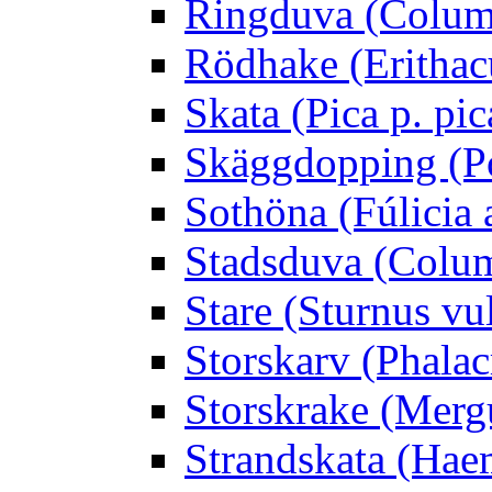
Ringduva (Colum
Rödhake (Erithac
Skata (Pica p. pic
Skäggdopping (Po
Sothöna (Fúlicia a
Stadsduva (Colu
Stare (Sturnus vu
Storskarv (Phalac
Storskrake (Merg
Strandskata (Hae