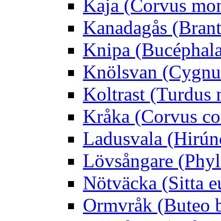
Kaja (Corvus mo
Kanadagås (Brant
Knipa (Bucéphala 
Knölsvan (Cygnus
Koltrast (Turdus 
Kråka (Corvus co
Ladusvala (Hirúnd
Lövsångare (Phyl
Nötväcka (Sitta e
Ormvråk (Buteo 