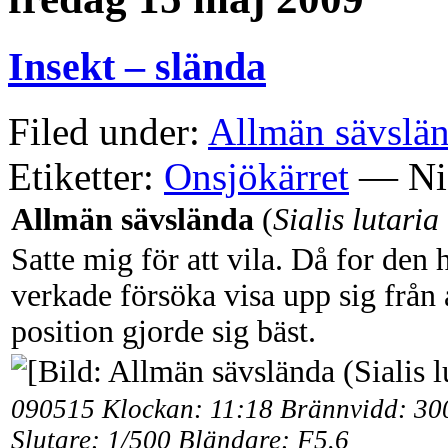
Insekt – slända
Filed under:
Allmän sävsländ
Etiketter:
Onsjökärret
— Nis
Allmän sävslända
(
Sialis lutaria
Satte mig för att vila. Då for den 
verkade försöka visa upp sig från 
position gjorde sig bäst.
090515 Klockan: 11:18 Brännvidd: 3
Slutare: 1/500 Bländare: F5.6