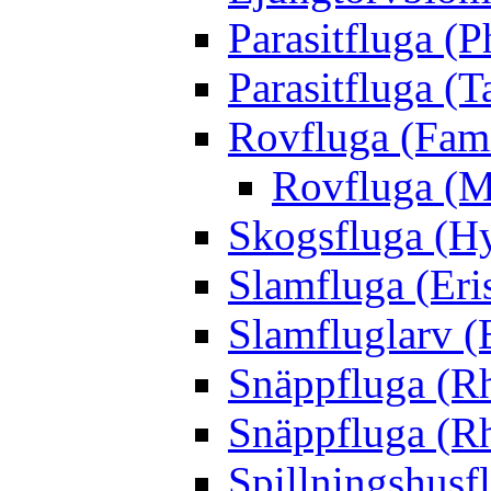
Parasitfluga (P
Parasitfluga (T
Rovfluga (Fami
Rovfluga (M
Skogsfluga (Hy
Slamfluga (Eris
Slamfluglarv (E
Snäppfluga (R
Snäppfluga (R
Spillningshusfl