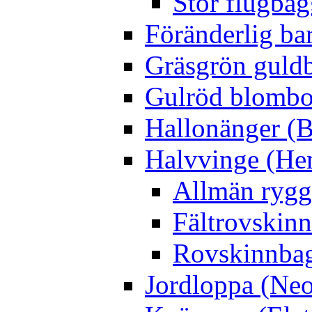
Stor flugbag
Föränderlig ba
Gräsgrön guldb
Gulröd blomboc
Hallonänger (B
Halvvinge (He
Allmän rygg
Fältrovskin
Rovskinnbag
Jordloppa (Neo