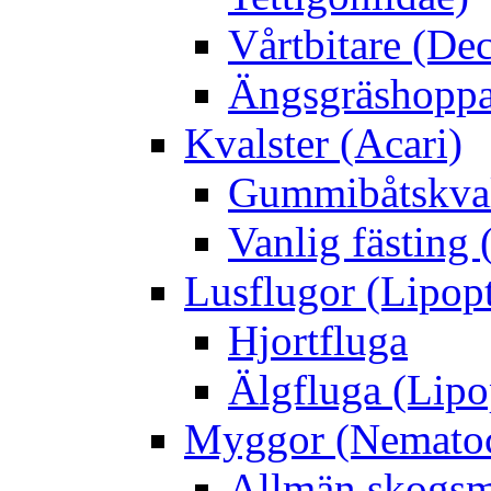
Vårtbitare (Dec
Ängsgräshoppa
Kvalster (Acari)
Gummibåtskval
Vanlig fästing 
Lusflugor (Lipop
Hjortfluga
Älgfluga (Lipo
Myggor (Nematoc
Allmän skogs