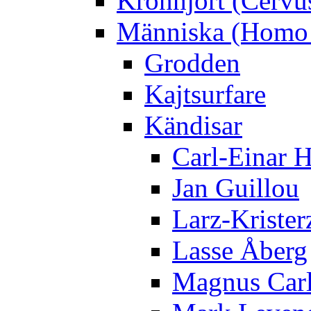
Kronhjort (Cervu
Människa (Homo 
Grodden
Kajtsurfare
Kändisar
Carl-Einar 
Jan Guillou
Larz-Krister
Lasse Åberg
Magnus Car