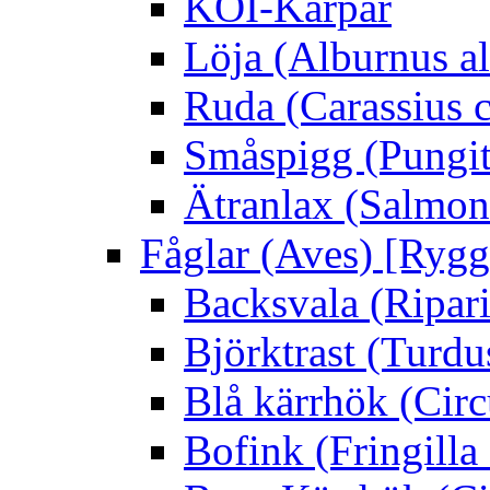
KOI-Karpar
Löja (Alburnus a
Ruda (Carassius c
Småspigg (Pungit
Ätranlax (Salmon 
Fåglar (Aves) [Rygg
Backsvala (Ripari
Björktrast (Turdus
Blå kärrhök (Circ
Bofink (Fringilla