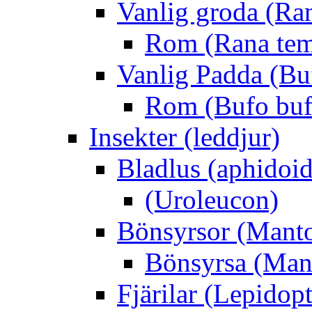
Vanlig groda (Ra
Rom (Rana tem
Vanlig Padda (Bu
Rom (Bufo buf
Insekter (leddjur)
Bladlus (aphidoid
(Uroleucon)
Bönsyrsor (Mant
Bönsyrsa (Mant
Fjärilar (Lepidopt