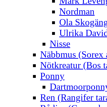
Mark Leven
Nordman
Ola Skogän
Ulrika Davi
Nisse
Näbbmus (Sorex 
Nötkreatur (Bos t
Ponny
Dartmoorponn
Ren (Rangifer ta