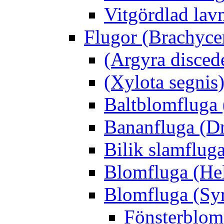
Vitgördlad lavm
Flugor (Brachyce
(Argyra disced
(Xylota segnis
Baltblomfluga 
Bananfluga (Dr
Bilik slamfluga
Blomfluga (Hel
Blomfluga (Sy
Fönsterblomf