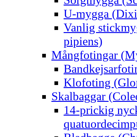
U-mygga (Dixi
Vanlig stickmy
pipiens)
Mångfotingar (M
Bandkejsarfoti
Klofoting (Glo
Skalbaggar (Cole
14-prickig nyc
quatuordecimp