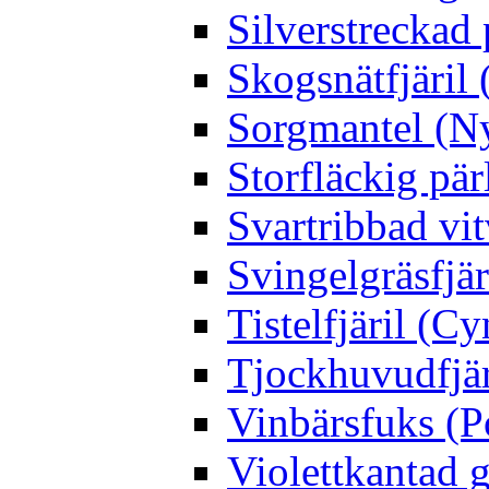
Silverstreckad 
Skogsnätfjäril 
Sorgmantel (Ny
Storfläckig pär
Svartribbad vit
Svingelgräsfjä
Tistelfjäril (Cy
Tjockhuvudfjär
Vinbärsfuks (P
Violettkantad 