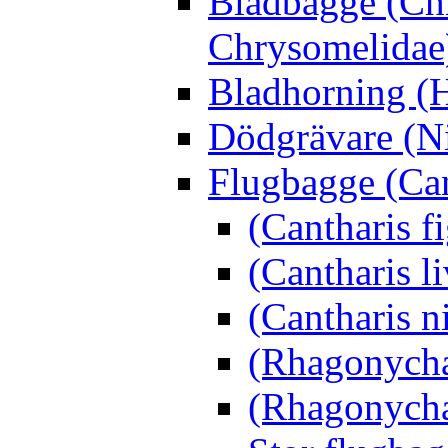
Bladbagge (Ch
Chrysomelidae
Bladhorning (H
Dödgrävare (Ni
Flugbagge (Can
(Cantharis f
(Cantharis li
(Cantharis n
(Rhagonycha
(Rhagonycha