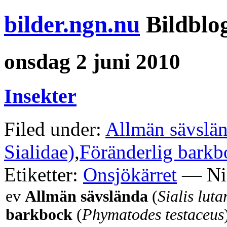
bilder.ngn.nu
Bildblo
onsdag 2 juni 2010
Insekter
Filed under:
Allmän sävsländ
Sialidae)
,
Föränderlig barkb
Etiketter:
Onsjökärret
— Nis
ev
Allmän sävslända
(
Sialis luta
barkbock
(
Phymatodes testaceus