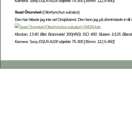
Kamera: Sony DSLR-A100 objektiv 75-300 [35mm: 112,5-450]
Svart Öronvivel
(
Otiorhynchus sulcatus
)
Den här hittade jag inte vid Onsjökärret. Den fann jag på dörrtröskeln in till 
Klockan: 13:40. Blixt. Brännvidd: 300(450). ISO: 400. Slutare: 1/125. Bländ
Kamera: Sony DSLR-A100 objektiv 75-300 [35mm: 112,5-450]