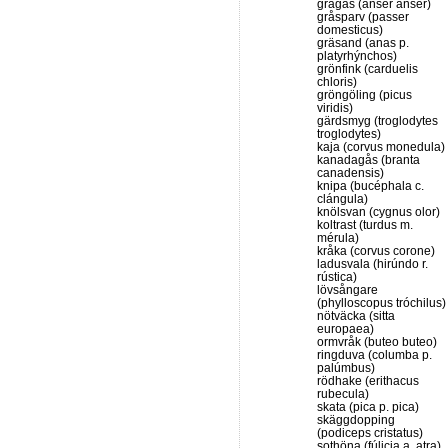
grågås (anser anser)
gråsparv (passer
domesticus)
gräsand (anas p.
platyrhýnchos)
grönfink (carduelis
chloris)
gröngöling (picus
viridis)
gärdsmyg (troglodytes
troglodytes)
kaja (corvus monedula)
kanadagås (branta
canadensis)
knipa (bucéphala c.
clángula)
knölsvan (cygnus olor)
koltrast (turdus m.
mérula)
kråka (corvus corone)
ladusvala (hirúndo r.
rústica)
lövsångare
(phylloscopus tróchilus)
nötväcka (sitta
europaea)
ormvråk (buteo buteo)
ringduva (columba p.
palúmbus)
rödhake (erithacus
rubecula)
skata (pica p. pica)
skäggdopping
(podiceps cristatus)
sothöna (fúlicia a. atra)