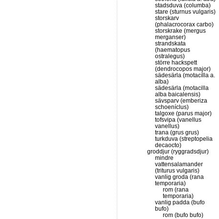
stadsduva (columba)
stare (sturnus vulgaris)
storskarv
(phalacrocorax carbo)
storskrake (mergus
merganser)
strandskata
(haematopus
ostralegus)
större hackspett
(dendrocopos major)
sädesärla (motacílla a.
alba)
sädesärla (motacilla
alba baicalensis)
sävsparv (emberiza
schoeníclus)
talgoxe (parus major)
tofsvipa (vanellus
vanellus)
trana (grus grus)
turkduva (streptopelia
decaocto)
groddjur (ryggradsdjur)
mindre
vattensalamander
(triturus vulgaris)
vanlig groda (rana
temporaria)
rom (rana
temporaria)
vanlig padda (bufo
bufo)
rom (bufo bufo)