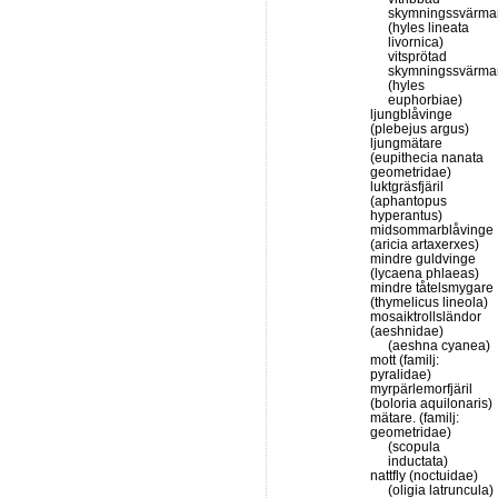
skymningssvärma
(hyles lineata
livornica)
vitsprötad
skymningssvärma
(hyles
euphorbiae)
ljungblåvinge
(plebejus argus)
ljungmätare
(eupithecia nanata
geometridae)
luktgräsfjäril
(aphantopus
hyperantus)
midsommarblåvinge
(aricia artaxerxes)
mindre guldvinge
(lycaena phlaeas)
mindre tåtelsmygare
(thymelicus lineola)
mosaiktrollsländor
(aeshnidae)
(aeshna cyanea)
mott (familj:
pyralidae)
myrpärlemorfjäril
(boloria aquilonaris)
mätare. (familj:
geometridae)
(scopula
inductata)
nattfly (noctuidae)
(oligia latruncula)