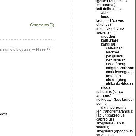
igelkott (erinaceus
europaeus)
katt (felis catus)
abbe
linus
kronhjort (cervus
Comments (0)
elaphus)
människa (homo
sapiens)
grodden
kajtsurfare
kändisar
carl-einar
ån ngnfoto.blogg.se
— Nisse @
häckner
jan guillou
larz-kristerz
lasse åberg
magnus carlsson
mark levengood
nordman
ola skogäng
ulrika davidsson
nisse
näbbmus (sorex
araneus)
nötkreatur (bos taurus)
ponny
dartmoorponny
ren (rangifer tarandus)
onen.
rådjur (capreolus
capreolus)
skogshare (lepus
timidus)
skogsmus (apodemus
sylvaticus)