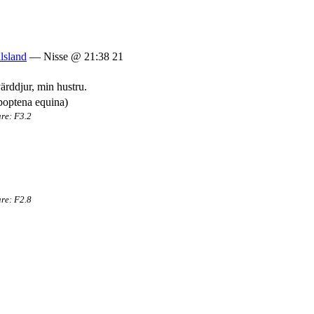
lsland
— Nisse @ 21:38 21
värddjur, min hustru.
re: F3.2
re: F2.8