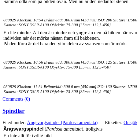
Samma ödla som på bilden ovan. Men nu är den nedanför stenen.
080829 Klockan: 10:54 Brännvidd: 300.0 mm [450 mm] ISO: 200 Slutare: 1/500
Kamera: SONY DSLR-A100 Objektiv: 75-300 [35mm: 112,5-450]
En lite mindre. Att den är mindre och yngre än den på bilden här ovan
individen når det mörka nästan fram till bakbenen.
På den förra är det bara den yttre delen av svansen som är mörk.
080829 Klockan: 10:56 Brännvidd: 300.0 mm [450 mm] ISO: 125 Slutare: 1/500
Kamera: SONY DSLR-A100 Objektiv: 75-300 [35mm: 112,5-450]
080829 Klockan: 11:31 Brännvidd: 300.0 mm [450 mm] ISO: 160 Slutare: 1/500
Kamera: SONY DSLR-A100 Objektiv: 75-300 [35mm: 112,5-450]
Comments (0)
Spindlar
Filed under:
Ängsvargspindel (Pardosa amentata)
— Etiketter:
Onsjök
Ängsvargspindel
(
Pardosa amentata
), troligtvis
En inte allt för tydlig bild…