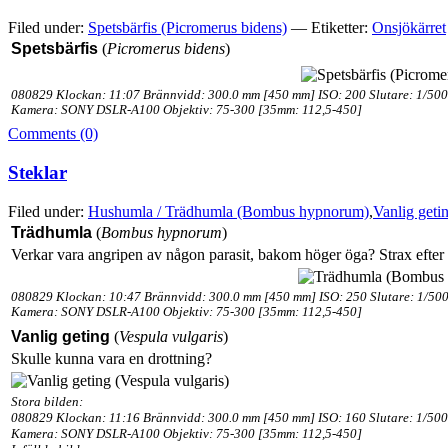
Filed under:
Spetsbärfis (Picromerus bidens)
— Etiketter:
Onsjökärret
Spetsbärfis
(
Picromerus bidens
)
080829 Klockan: 11:07 Brännvidd: 300.0 mm [450 mm] ISO: 200 Slutare: 1/500
Kamera: SONY DSLR-A100 Objektiv: 75-300 [35mm: 112,5-450]
Comments (0)
Steklar
Filed under:
Hushumla / Trädhumla (Bombus hypnorum)
,
Vanlig geti
Trädhumla
(
Bombus hypnorum
)
Verkar vara angripen av någon parasit, bakom höger öga? Strax efter 
080829 Klockan: 10:47 Brännvidd: 300.0 mm [450 mm] ISO: 250 Slutare: 1/500
Kamera: SONY DSLR-A100 Objektiv: 75-300 [35mm: 112,5-450]
Vanlig geting
(
Vespula vulgaris
)
Skulle kunna vara en drottning?
Stora bilden:
080829 Klockan: 11:16 Brännvidd: 300.0 mm [450 mm] ISO: 160 Slutare: 1/500
Kamera: SONY DSLR-A100 Objektiv: 75-300 [35mm: 112,5-450]