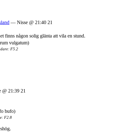
sland
— Nisse @ 21:40 21
t finns någon solig glänta att vila en stund.
dare: F5.2
 @ 21:39 21
e: F2.8
eshög.