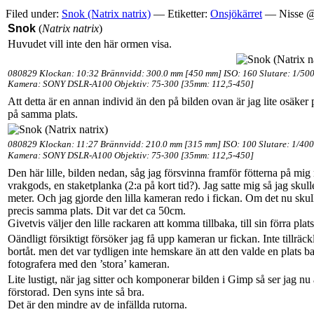
Filed under:
Snok (Natrix natrix)
— Etiketter:
Onsjökärret
— Nisse @
Snok
(
Natrix natrix
)
Huvudet vill inte den här ormen visa.
080829 Klockan: 10:32 Brännvidd: 300.0 mm [450 mm] ISO: 160 Slutare: 1/500
Kamera: SONY DSLR-A100 Objektiv: 75-300 [35mm: 112,5-450]
Att detta är en annan individ än den på bilden ovan är jag lite osäker 
på samma plats.
080829 Klockan: 11:27 Brännvidd: 210.0 mm [315 mm] ISO: 100 Slutare: 1/400
Kamera: SONY DSLR-A100 Objektiv: 75-300 [35mm: 112,5-450]
Den här lille, bilden nedan, såg jag försvinna framför fötterna på mig 
vrakgods, en staketplanka (2:a på kort tid?). Jag satte mig så jag skul
meter. Och jag gjorde den lilla kameran redo i fickan. Om det nu skulle 
precis samma plats. Dit var det ca 50cm.
Givetvis väljer den lille rackaren att komma tillbaka, till sin förra plats
Oändligt försiktigt försöker jag få upp kameran ur fickan. Inte tillräc
bortåt. men det var tydligen inte hemskare än att den valde en plats ba
fotografera med den ’stora’ kameran.
Lite lustigt, när jag sitter och komponerar bilden i Gimp så ser jag nu a
förstorad. Den syns inte så bra.
Det är den mindre av de infällda rutorna.