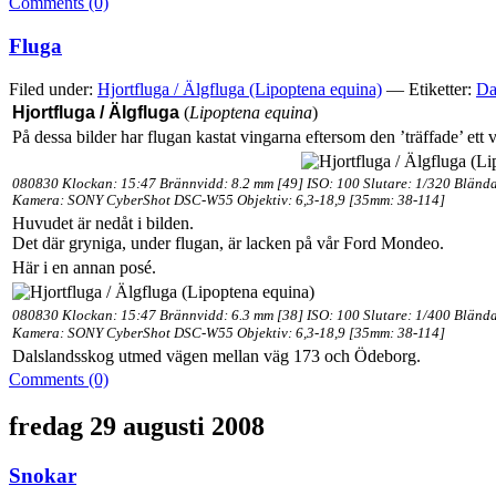
Comments (0)
Fluga
Filed under:
Hjortfluga / Älgfluga (Lipoptena equina)
— Etiketter:
Da
Hjortfluga / Älgfluga
(
Lipoptena equina
)
På dessa bilder har flugan kastat vingarna eftersom den ’träffade’ ett 
080830 Klockan: 15:47 Brännvidd: 8.2 mm [49] ISO: 100 Slutare: 1/320 Blända
Kamera: SONY CyberShot DSC-W55 Objektiv: 6,3-18,9 [35mm: 38-114]
Huvudet är nedåt i bilden.
Det där gryniga, under flugan, är lacken på vår Ford Mondeo.
Här i en annan posé.
080830 Klockan: 15:47 Brännvidd: 6.3 mm [38] ISO: 100 Slutare: 1/400 Blända
Kamera: SONY CyberShot DSC-W55 Objektiv: 6,3-18,9 [35mm: 38-114]
Dalslandsskog utmed vägen mellan väg 173 och Ödeborg.
Comments (0)
fredag 29 augusti 2008
Snokar