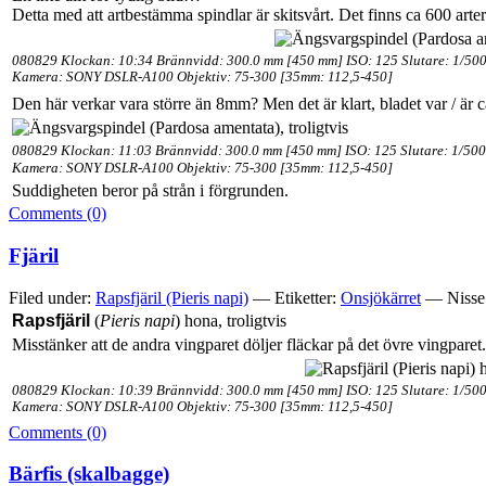
Detta med att artbestämma spindlar är skitsvårt. Det finns ca 600 arter
080829 Klockan: 10:34 Brännvidd: 300.0 mm [450 mm] ISO: 125 Slutare: 1/500
Kamera: SONY DSLR-A100 Objektiv: 75-300 [35mm: 112,5-450]
Den här verkar vara större än 8mm? Men det är klart, bladet var / är
080829 Klockan: 11:03 Brännvidd: 300.0 mm [450 mm] ISO: 125 Slutare: 1/500
Kamera: SONY DSLR-A100 Objektiv: 75-300 [35mm: 112,5-450]
Suddigheten beror på strån i förgrunden.
Comments (0)
Fjäril
Filed under:
Rapsfjäril (Pieris napi)
— Etiketter:
Onsjökärret
— Nisse
Rapsfjäril
(
Pieris napi
) hona, troligtvis
Misstänker att de andra vingparet döljer fläckar på det övre vingparet.
080829 Klockan: 10:39 Brännvidd: 300.0 mm [450 mm] ISO: 125 Slutare: 1/500
Kamera: SONY DSLR-A100 Objektiv: 75-300 [35mm: 112,5-450]
Comments (0)
Bärfis (skalbagge)