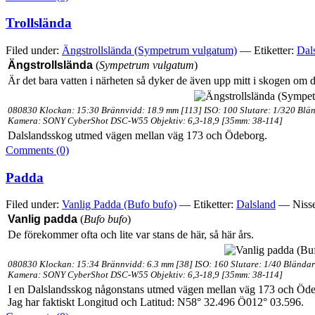
Trollslända
Filed under:
Ängstrollslända (Sympetrum vulgatum)
— Etiketter:
Dal
Ängstrollslända
(
Sympetrum vulgatum
)
Är det bara vatten i närheten så dyker de även upp mitt i skogen om de
080830 Klockan: 15:30 Brännvidd: 18.9 mm [113] ISO: 100 Slutare: 1/320 Blän
Kamera: SONY CyberShot DSC-W55 Objektiv: 6,3-18,9 [35mm: 38-114]
Dalslandsskog utmed vägen mellan väg 173 och Ödeborg.
Comments (0)
Padda
Filed under:
Vanlig Padda (Bufo bufo)
— Etiketter:
Dalsland
— Nisse
Vanlig padda
(
Bufo bufo
)
De förekommer ofta och lite var stans de här, så här års.
080830 Klockan: 15:34 Brännvidd: 6.3 mm [38] ISO: 160 Slutare: 1/40 Bländar
Kamera: SONY CyberShot DSC-W55 Objektiv: 6,3-18,9 [35mm: 38-114]
I en Dalslandsskog någonstans utmed vägen mellan väg 173 och Öd
Jag har faktiskt Longitud och Latitud: N58° 32.496 Ö012° 03.596.