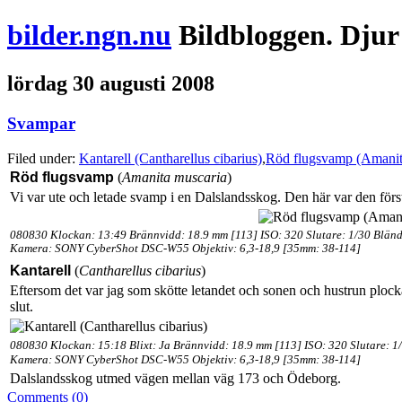
bilder.ngn.nu
Bildbloggen. Djur
lördag 30 augusti 2008
Svampar
Filed under:
Kantarell (Cantharellus cibarius)
,
Röd flugsvamp (Amanit
Röd flugsvamp
(
Amanita muscaria
)
Vi var ute och letade svamp i en Dalslandsskog. Den här var den först
080830 Klockan: 13:49 Brännvidd: 18.9 mm [113] ISO: 320 Slutare: 1/30 Bländ
Kamera: SONY CyberShot DSC-W55 Objektiv: 6,3-18,9 [35mm: 38-114]
Kantarell
(
Cantharellus cibarius
)
Eftersom det var jag som skötte letandet och sonen och hustrun plocka
slut.
080830 Klockan: 15:18 Blixt: Ja Brännvidd: 18.9 mm [113] ISO: 320 Slutare: 1
Kamera: SONY CyberShot DSC-W55 Objektiv: 6,3-18,9 [35mm: 38-114]
Dalslandsskog utmed vägen mellan väg 173 och Ödeborg.
Comments (0)