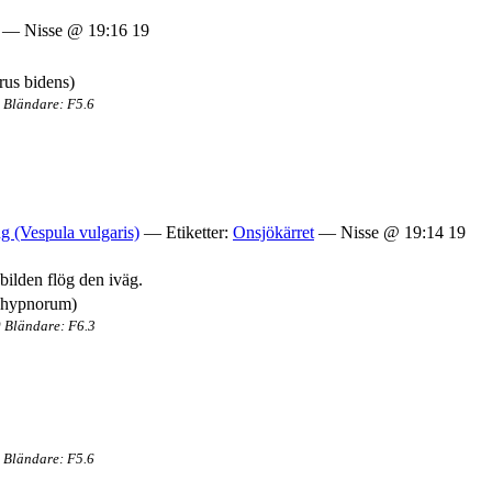
— Nisse @ 19:16 19
 Bländare: F5.6
ng (Vespula vulgaris)
— Etiketter:
Onsjökärret
— Nisse @ 19:14 19
bilden flög den iväg.
 Bländare: F6.3
 Bländare: F5.6