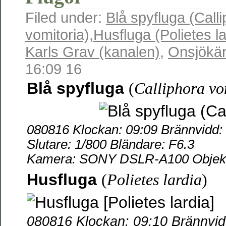
Filed under:
Blå spyfluga (Call
vomitoria)
,
Husfluga (Polietes la
Karls Grav (kanalen)
,
Onsjökär
16:09 16
Blå spyfluga
(
Calliphora vo
080816 Klockan: 09:09 Brännvidd
Slutare: 1/800 Bländare: F6.3
Kamera: SONY DSLR-A100 Objekti
Husfluga
(
Polietes lardia
)
080816 Klockan: 09:10 Brännvi