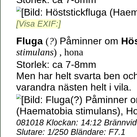
[Visa EXIF:]
Fluga
Påminner om
Hös
(
?
)
stimulans
) , hona
Storlek: ca 7-8mm
Men har helt svarta ben oc
varandra nästen helt i vila.
081018 Klockan: 14:12 Brännvi
Slutare: 1/250 Bländare: F7.1