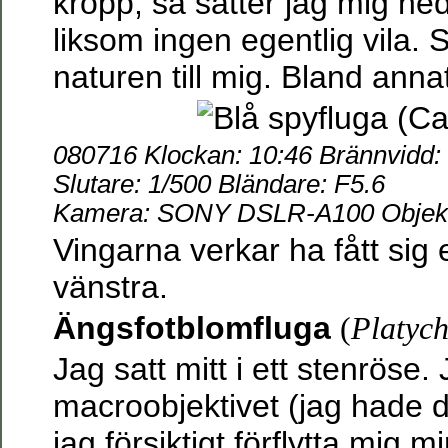
kropp, så sätter jag mig ned
liksom ingen egentlig vila. S
naturen till mig. Bland annat
080716 Klockan: 10:46 Brännvidd
Slutare: 1/500 Bländare: F5.6
Kamera: SONY DSLR-A100 Objekti
Vingarna verkar ha fått sig 
vänstra.
Ängsfotblomfluga
(
Platych
Jag satt mitt i ett stenröse
macroobjektivet (jag hade
jag försiktigt förflytta mig 