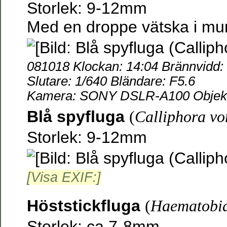
Storlek: 9-12mm
Med en droppe vätska i mu
081018 Klockan: 14:04 Brännvidd
Slutare: 1/640 Bländare: F5.6
Kamera: SONY DSLR-A100 Objekti
Blå spyfluga
(
Calliphora vo
Storlek: 9-12mm
[Visa EXIF:]
Höststickfluga
(
Haematobia
Storlek: ca 7-8mm