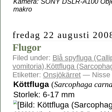
Kamera: SONY DSLR-A100 Objek
makro
fredag 22 augusti 200
Flugor
Filed under:
Blå spyfluga (Call
vomitoria)
,
Köttfluga (Sarcopha
Etiketter:
Onsjökärret
— Nisse 
Köttfluga
(
Sarcophaga carna
Storlek: 6-17 mm