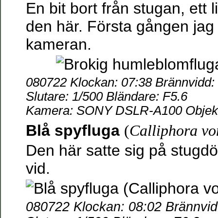
En bit bort från stugan, ett l
den här. Första gången jag
kameran.
080722 Klockan: 07:38 Brännvidd
Slutare: 1/500 Bländare: F5.6
Kamera: SONY DSLR-A100 Objekti
Blå spyfluga
(
Calliphora vo
Den här satte sig på stugdö
vid.
080722 Klockan: 08:02 Brännvi