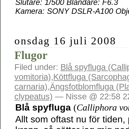
Slutare: 1/500 Bländare: F6.3
Kamera: SONY DSLR-A100 Objek
onsdag 16 juli 2008
Flugor
Filed under:
Blå spyfluga (Call
vomitoria)
,
Köttfluga (Sarcopha
carnaria)
,
Ängsfotblomfluga (Pl
clypeatus)
— Nisse @ 22:58 2
Blå spyfluga
(
Calliphora vo
Allt som oftast nu för tiden