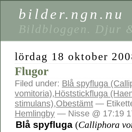
bilder.ngn.nu
Bildbloggen. Djur 
lördag 18 oktober 200
Flugor
Filed under:
Blå spyfluga (Call
vomitoria)
,
Höststickfluga (Hae
stimulans)
,
Obestämt
— Etikett
Hemlingby
— Nisse @ 17:19 1
Blå spyfluga
(
Calliphora vo