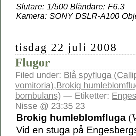
Slutare: 1/500 Bländare: F6.3
Kamera: SONY DSLR-A100 Objek
tisdag 22 juli 2008
Flugor
Filed under:
Blå spyfluga (Call
vomitoria)
,
Brokig humleblomflu
bombulans)
— Etiketter:
Enges
Nisse @ 23:35 23
Brokig humleblomfluga
(
Vid en stuga på Engesberg