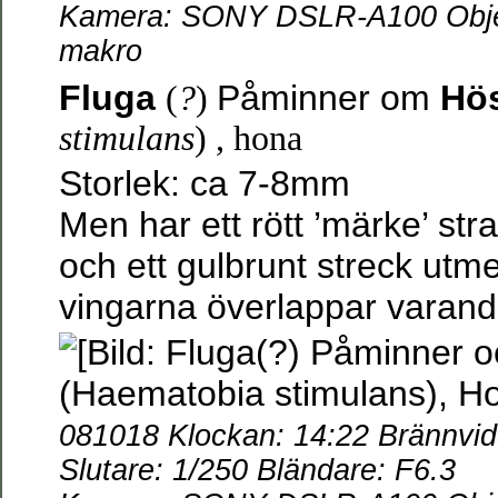
Kamera: SONY DSLR-A100 Objek
makro
Fluga
Påminner om
Hös
(
?
)
stimulans
) , hona
Storlek: ca 7-8mm
Men har ett rött ’märke’ st
och ett gulbrunt streck ut
vingarna överlappar varandra
081018 Klockan: 14:22 Brännvi
Slutare: 1/250 Bländare: F6.3