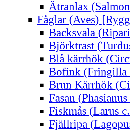
Ätranlax (Salmon 
Fåglar (Aves) [Rygg
Backsvala (Ripari
Björktrast (Turdus
Blå kärrhök (Circ
Bofink (Fringilla
Brun Kärrhök (Ci
Fasan (Phasianus 
Fiskmås (Larus c.
Fjällripa (Lagopu