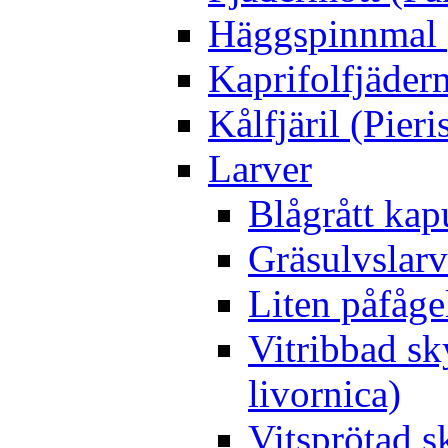
Häggspinnmal 
Kaprifolfjäder
Kålfjäril (Pieri
Larver
Blågrått kap
Gräsulvslarv
Liten påfåge
Vitribbad sk
livornica)
Vitsprötad 