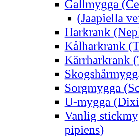
Gallmygga (Ce
(Jaapiella v
Harkrank (Nep
Kålharkrank (T
Kärrharkrank (
Skogshårmygga 
Sorgmygga (Sc
U-mygga (Dixi
Vanlig stickmy
pipiens)