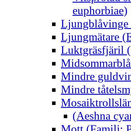
euphorbiae)
Ljungblåvinge 
Ljungmätare (E
Luktgräsfjäril
Midsommarblåvi
Mindre guldvin
Mindre tåtelsm
Mosaiktrollslä
(Aeshna cya
Mott (Familj: P