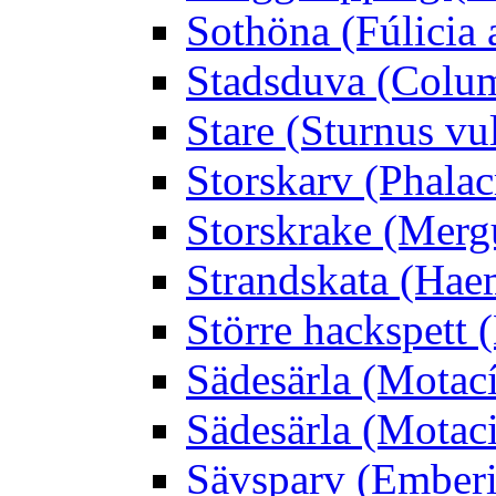
Sothöna (Fúlicia a
Stadsduva (Colu
Stare (Sturnus vu
Storskarv (Phalac
Storskrake (Merg
Strandskata (Hae
Större hackspett
Sädesärla (Motacíl
Sädesärla (Motacil
Sävsparv (Emberi