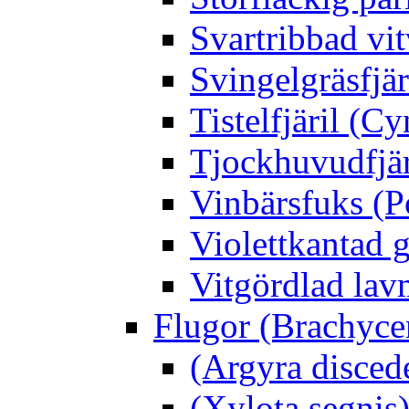
Svartribbad vit
Svingelgräsfjä
Tistelfjäril (Cy
Tjockhuvudfjär
Vinbärsfuks (P
Violettkantad 
Vitgördlad lavm
Flugor (Brachyce
(Argyra disced
(Xylota segnis