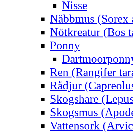
Nisse
Näbbmus (Sorex 
Nötkreatur (Bos t
Ponny
Dartmoorponn
Ren (Rangifer ta
Rådjur (Capreolu
Skogshare (Lepus
Skogsmus (Apode
Vattensork (Arvico