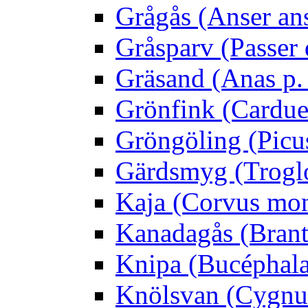
Grågås (Anser an
Gråsparv (Passer
Gräsand (Anas p.
Grönfink (Carduel
Gröngöling (Picus
Gärdsmyg (Troglo
Kaja (Corvus mo
Kanadagås (Brant
Knipa (Bucéphala 
Knölsvan (Cygnus