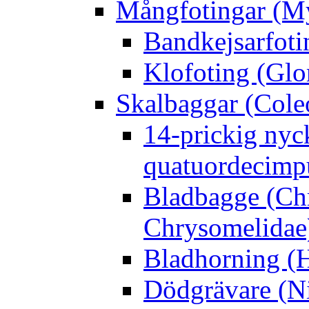
Mångfotingar (M
Bandkejsarfoti
Klofoting (Glo
Skalbaggar (Cole
14-prickig nyc
quatuordecimp
Bladbagge (Ch
Chrysomelidae
Bladhorning (H
Dödgrävare (Ni