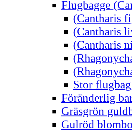
Flugbagge (Can
(Cantharis f
(Cantharis li
(Cantharis n
(Rhagonycha
(Rhagonycha
Stor flugbag
Föränderlig ba
Gräsgrön guldb
Gulröd blomboc