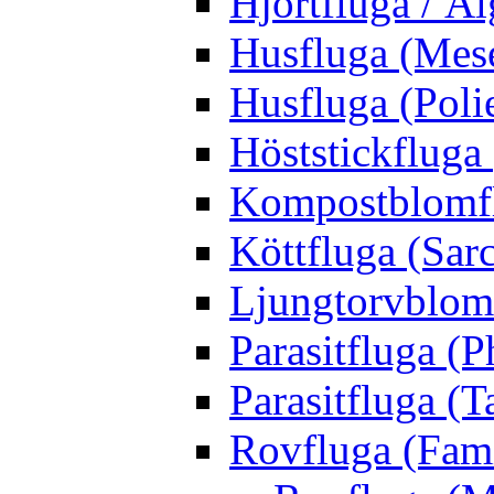
Hjortfluga / Ä
Husfluga (Mes
Husfluga (Polie
Höststickfluga
Kompostblomflu
Köttfluga (Sar
Ljungtorvblomf
Parasitfluga (P
Parasitfluga (T
Rovfluga (Fami