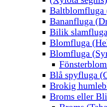
Baltblomfluga 
Bananfluga (Dr
Bilik slamfluga
Blomfluga (Hel
Blomfluga (Sy
Fönsterblomf
Blå spyfluga (
Brokig humleb
Broms eller Bl