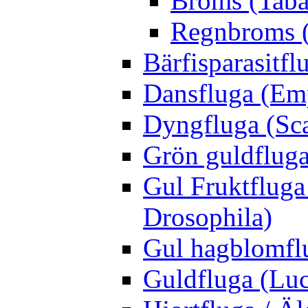
Broms (Taba
Regnbroms (
Bärfisparasit
Dansfluga (Emp
Dyngfluga (Sca
Grön guldfluga 
Gul Fruktfluga
Drosophila)
Gul hagblomflu
Guldfluga (Luci