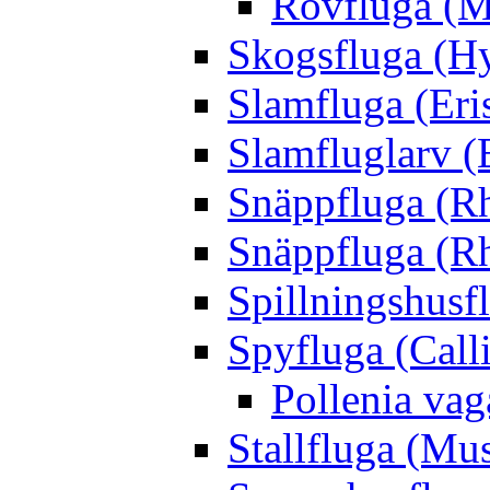
Rovfluga (M
Skogsfluga (Hy
Slamfluga (Eris
Slamfluglarv (E
Snäppfluga (R
Snäppfluga (R
Spillningshusfl
Spyfluga (Call
Pollenia va
Stallfluga (Mus