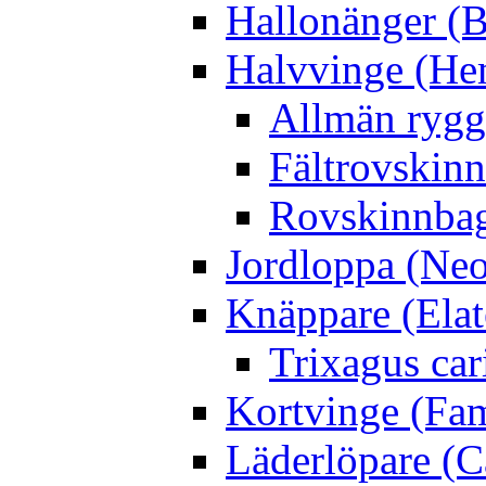
Hallonänger (B
Halvvinge (He
Allmän rygg
Fältrovskin
Rovskinnbag
Jordloppa (Neo
Knäppare (Elat
Trixagus cari
Kortvinge (Fam
Läderlöpare (C