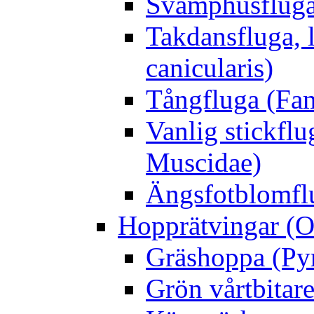
Svamphusfluga
Takdansfluga, 
canicularis)
Tångfluga (Fam
Vanlig stickflu
Muscidae)
Ängsfotblomflu
Hopprätvingar (O
Gräshoppa (Py
Grön vårtbitare