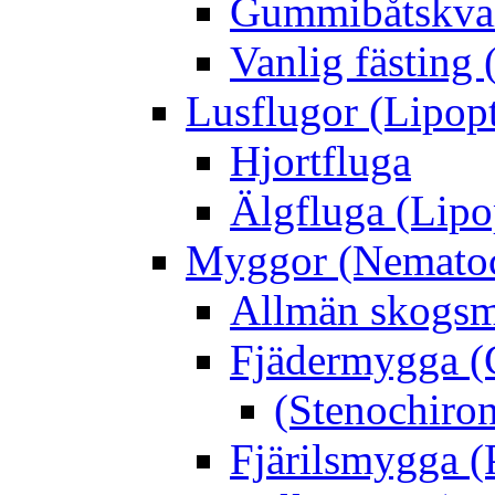
Gummibåtskval
Vanlig fästing 
Lusflugor (Lipop
Hjortfluga
Älgfluga (Lipo
Myggor (Nematoc
Allmän skogs
Fjädermygga (
(Stenochiro
Fjärilsmygga (