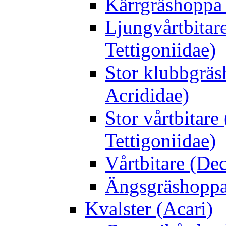
Kärrgräshoppa 
Ljungvårtbitar
Tettigoniidae)
Stor klubbgrä
Acrididae)
Stor vårtbitare
Tettigoniidae)
Vårtbitare (Dec
Ängsgräshoppa
Kvalster (Acari)