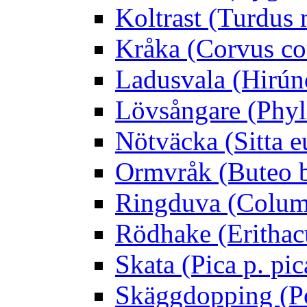
Koltrast (Turdus 
Kråka (Corvus co
Ladusvala (Hirúnd
Lövsångare (Phyl
Nötväcka (Sitta e
Ormvråk (Buteo 
Ringduva (Colum
Rödhake (Erithac
Skata (Pica p. pic
Skäggdopping (Po