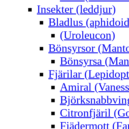
Insekter (leddjur)
Bladlus (aphidoid
(Uroleucon)
Bönsyrsor (Mant
Bönsyrsa (Mant
Fjärilar (Lepidopt
Amiral (Vaness
Björksnabbving
Citronfjäril (
Fjädermott (Fa