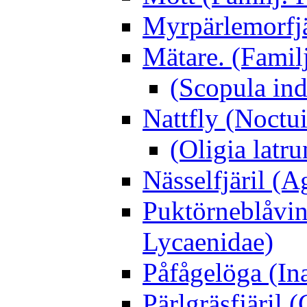
Myrpärlemorfjär
Mätare. (Famil
(Scopula ind
Nattfly (Noctu
(Oligia latru
Nässelfjäril (Ag
Puktörneblåvi
Lycaenidae)
Påfågelöga (Ina
Pärlgräsfjäril