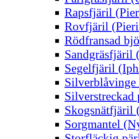
Rapsfjäril (Pier
Rovfjäril (Pier
Rödfransad bjö
Sandgräsfjäril
Segelfjäril (Iph
Silverblåving
Silverstreckad 
Skogsnätfjäril 
Sorgmantel (Ny
Storfläckig pär