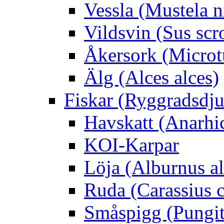
Vessla (Mustela n
Vildsvin (Sus scr
Åkersork (Microtu
Älg (Alces alces)
Fiskar (Ryggradsdju
Havskatt (Anarhi
KOI-Karpar
Löja (Alburnus a
Ruda (Carassius c
Småspigg (Pungit