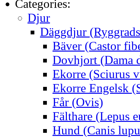
Categories:
Djur
Däggdjur (Ryggrads
Bäver (Castor fib
Dovhjort (Dama 
Ekorre (Sciurus v
Ekorre Engelsk (S
Får (Ovis)
Fälthare (Lepus 
Hund (Canis lupus