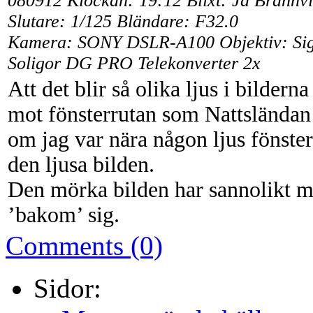
080912 Klockan: 19:12 Blixt: Ja Bränn
Slutare: 1/125 Bländare: F32.0
Kamera: SONY DSLR-A100 Objektiv: Si
Soligor DG PRO Telekonverter 2x
Att det blir så olika ljus i bildern
mot fönsterrutan som Nattsländan 
om jag var nära någon ljus fönster
den ljusa bilden.
Den mörka bilden har sannolikt m
’bakom’ sig.
Comments (0)
Sidor: