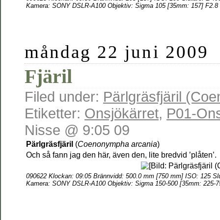
Kamera: SONY DSLR-A100 Objektiv: Sigma 105 [35mm: 157] F2.8
måndag 22 juni 2009
Fjäril
Filed under:
Pärlgräsfjäril (C
Etiketter:
Onsjökärret
,
P01-Ons
Nisse @ 9:05 09
Pärlgräsfjäril
(
Coenonympha arcania
)
Och så fann jag den här, även den, lite bredvid ’plåten’.
090622 Klockan: 09:05 Brännvidd: 500.0 mm [750 mm] ISO: 125 Slu
Kamera: SONY DSLR-A100 Objektiv:
Sigma 150-500 [35mm: 225-7