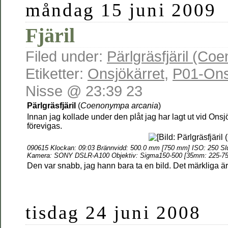
måndag 15 juni 2009
Fjäril
Filed under:
Pärlgräsfjäril (C
Etiketter:
Onsjökärret
,
P01-Ons
Nisse @ 23:39 23
Pärlgräsfjäril
(
Coenonympa arcania
)
Innan jag kollade under den plåt jag har lagt ut vid Onsj
förevigas.
090615 Klockan: 09:03 Brännvidd: 500.0 mm [750 mm] ISO: 250 Slu
Kamera: SONY DSLR-A100 Objektiv: Sigma150-500 [35mm: 225-75
Den var snabb, jag hann bara ta en bild. Det märkliga är 
tisdag 24 juni 2008