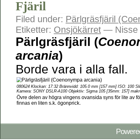
Fjäril
Filed under:
Pärlgräsfjäril (C
Etiketter:
Onsjökärret
— Nisse 
Pärlgräsfjäril (
Coeno
arcania
)
Borde vara i alla fall.
080624 Klockan: 17:32 Brännvidd: 105.0 mm [157 mm] ISO: 100 Slu
Kamera: SONY DSLR-A100 Objektiv: Sigma 105 [35mm: 157] makr
Övre delen av högra vingens ovansida syns för lite av för 
finnas en liten s.k. ögonprick.
Powere