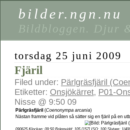
bilder.ngn.nu
Bildbloggen. Djur 
torsdag 25 juni 2009
Fjäril
Filed under:
Pärlgräsfjäril (C
Etiketter:
Onsjökärret
,
P01-Ons
Nisse @ 9:50 09
Pärlgräsfjäril
(
Coenonympa arcania
)
Nästan framme vid plåten så sätter sig en fjäril på en 
090625 Klockan: 09:50 Brännvidd: 105 [157] ISO: 100 Slutare: 1/40