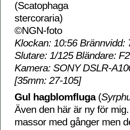
Klockan: 10:56 Brännvidd: 
Slutare: 1/125 Bländare: F
Kamera: SONY DSLR-A100 
[35mm: 27-105]
Gul hagblomfluga
(
Syrphu
Även den här är ny för mig.
massor med gånger men den 