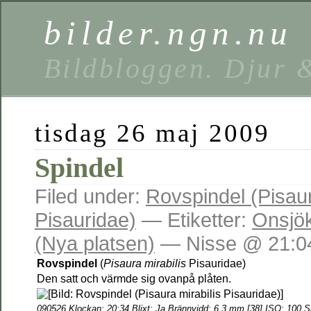
bilder.ngn.nu
Bildbloggen. Djur 
tisdag 26 maj 2009
Spindel
Filed under:
Rovspindel (Pisaur
Pisauridae)
— Etiketter:
Onsjök
(Nya platsen)
— Nisse @ 21:0
Rovspindel
(
Pisaura mirabilis
Pisauridae)
Den satt och värmde sig ovanpå plåten.
090526 Klockan: 20:34 Blixt: Ja Brännvidd: 6.3 mm [38] ISO: 100 Sl