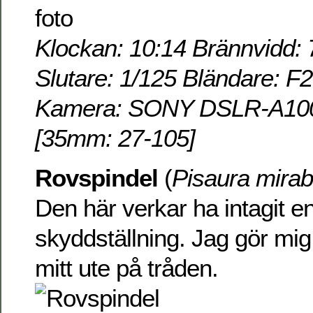
Klockan: 10:14 Brännvidd: 
Slutare: 1/125 Bländare: F
Kamera: SONY DSLR-A100 
[35mm: 27-105]
Rovspindel
(
Pisaura mirabi
Den här verkar ha intagit e
skyddställning. Jag gör mi
mitt ute på tråden.