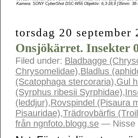
Kamera: SONY CyberShot DSC-W55 Objektiv: 6,3-18,9 [35mm: 38-
torsdag 20 september
Onsjökärret. Insekter 
Filed under:
Bladbagge (Chryso
Chrysomelidae)
,
Bladlus (aphid
(Scatophaga stercoraria)
,
Gul 
(Syrphus ribesii Syrphidae)
,
Ins
(leddjur)
,
Rovspindel (Pisaura mi
Pisauridae)
,
Trädrovbärfis (Troil
från ngnfoto.blogg.se
— Nisse 