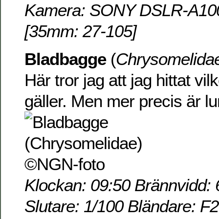
Kamera: SONY DSLR-A100 
[35mm: 27-105]
Bladbagge
(
Chrysomelida
Här tror jag att jag hittat vi
gäller. Men mer precis är lur
Klockan: 09:50 Brännvidd: 
Slutare: 1/100 Bländare: F