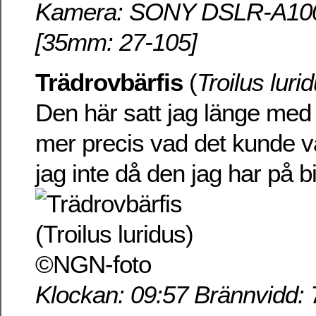
Kamera: SONY DSLR-A100 
[35mm: 27-105]
Trädrovbärfis
(
Troilus luri
Den här satt jag länge med
mer precis vad det kunde va
jag inte då den jag har på bi
Klockan: 09:57 Brännvidd: 