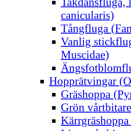
Takdansfluga, 
canicularis)
Tångfluga (Fam
Vanlig stickflu
Muscidae)
Ängsfotblomflu
Hopprätvingar (O
Gräshoppa (Py
Grön vårtbitare
Kärrgräshoppa 