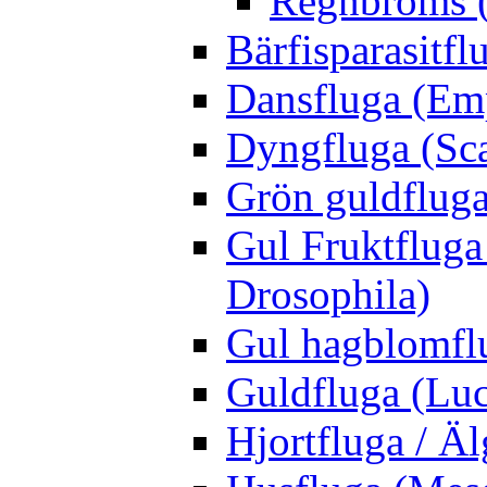
Regnbroms (
Bärfisparasit
Dansfluga (Emp
Dyngfluga (Sca
Grön guldfluga 
Gul Fruktfluga
Drosophila)
Gul hagblomflu
Guldfluga (Luci
Hjortfluga / Ä