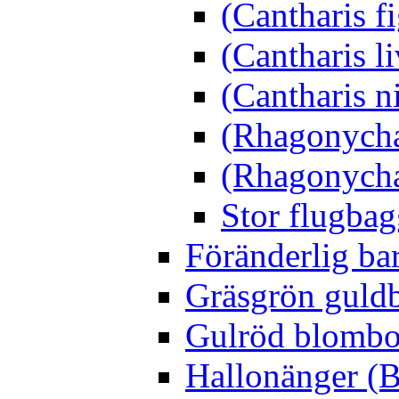
(Cantharis f
(Cantharis li
(Cantharis n
(Rhagonycha
(Rhagonycha
Stor flugbag
Föränderlig ba
Gräsgrön guldb
Gulröd blomboc
Hallonänger (B