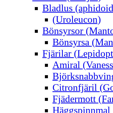
Bladlus (aphidoid
(Uroleucon)
Bönsyrsor (Mant
Bönsyrsa (Mant
Fjärilar (Lepidopt
Amiral (Vaness
Björksnabbving
Citronfjäril (
Fjädermott (Fa
Häggspinnmal 