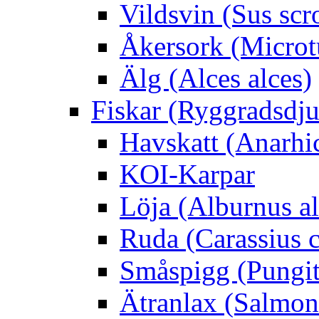
Vildsvin (Sus scr
Åkersork (Microtu
Älg (Alces alces)
Fiskar (Ryggradsdju
Havskatt (Anarhi
KOI-Karpar
Löja (Alburnus a
Ruda (Carassius c
Småspigg (Pungit
Ätranlax (Salmon 