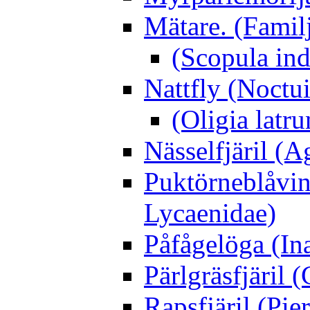
Mätare. (Famil
(Scopula ind
Nattfly (Noctu
(Oligia latru
Nässelfjäril (Ag
Puktörneblåvi
Lycaenidae)
Påfågelöga (Ina
Pärlgräsfjäril
Rapsfjäril (Pier