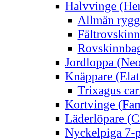
Halvvinge (He
Allmän rygg
Fältrovskin
Rovskinnbag
Jordloppa (Neo
Knäppare (Elat
Trixagus cari
Kortvinge (Fam
Läderlöpare (C
Nyckelpiga 7-p