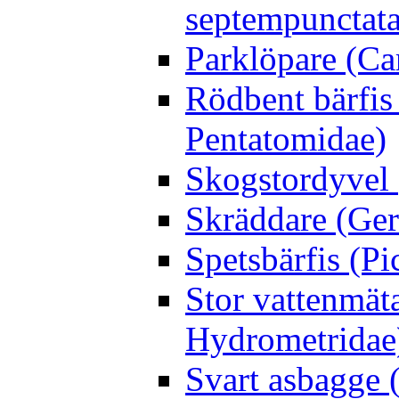
septempunctata
Parklöpare (Ca
Rödbent bärfis
Pentatomidae)
Skogstordyvel 
Skräddare (Gerr
Spetsbärfis (P
Stor vattenmät
Hydrometridae
Svart asbagge (