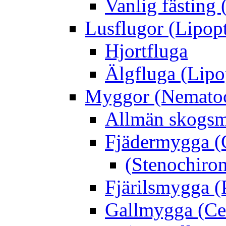
Vanlig fästing 
Lusflugor (Lipop
Hjortfluga
Älgfluga (Lipo
Myggor (Nematoc
Allmän skogs
Fjädermygga (
(Stenochiro
Fjärilsmygga (
Gallmygga (Ce