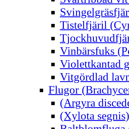
Svingelgräsfjä
Tistelfjäril (Cy
Tjockhuvudfjär
Vinbärsfuks (P
Violettkantad 
Vitgördlad lavm
Flugor (Brachyce
(Argyra disced
(Xylota segnis
Baltblomfluga 