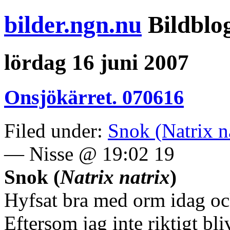
bilder.ngn.nu
Bildblo
lördag 16 juni 2007
Onsjökärret. 070616
Filed under:
Snok (Natrix n
— Nisse @ 19:02 19
Snok (
Natrix natrix
)
Hyfsat bra med orm idag oc
Eftersom jag inte riktigt bl