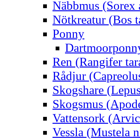
Näbbmus (Sorex 
Nötkreatur (Bos t
Ponny
Dartmoorponn
Ren (Rangifer ta
Rådjur (Capreolu
Skogshare (Lepus
Skogsmus (Apode
Vattensork (Arvico
Vessla (Mustela n