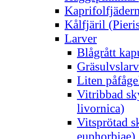
Kaprifolfjäder
Kålfjäril (Pieri
Larver
Blågrått kap
Gräsulvslarv
Liten påfåge
Vitribbad sk
livornica)
Vitsprötad 
euphorbiae)