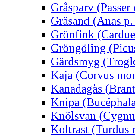
Gråsparv (Passer
Gräsand (Anas p.
Grönfink (Carduel
Gröngöling (Picus
Gärdsmyg (Troglo
Kaja (Corvus mo
Kanadagås (Brant
Knipa (Bucéphala 
Knölsvan (Cygnus
Koltrast (Turdus 