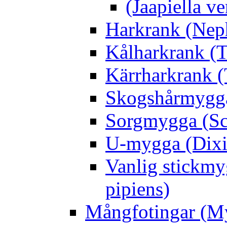
(Jaapiella v
Harkrank (Nep
Kålharkrank (T
Kärrharkrank (
Skogshårmygga 
Sorgmygga (Sc
U-mygga (Dixi
Vanlig stickmy
pipiens)
Mångfotingar (M