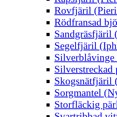
Rovfjäril (Pier
Rödfransad bjö
Sandgräsfjäril
Segelfjäril (Iph
Silverblåving
Silverstreckad 
Skogsnätfjäril 
Sorgmantel (Ny
Storfläckig pär
Svartribbad vit