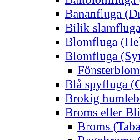
Bananfluga (Dr
Bilik slamfluga
Blomfluga (Hel
Blomfluga (Sy
Fönsterblomf
Blå spyfluga (
Brokig humleb
Broms eller Bl
Broms (Taba