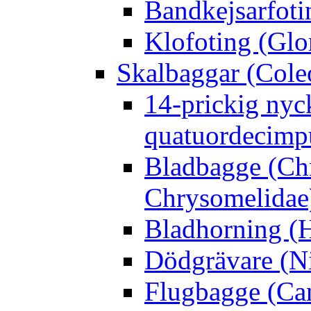
Bandkejsarfoti
Klofoting (Glo
Skalbaggar (Cole
14-prickig nyc
quatuordecimp
Bladbagge (Ch
Chrysomelidae
Bladhorning (H
Dödgrävare (Ni
Flugbagge (Can