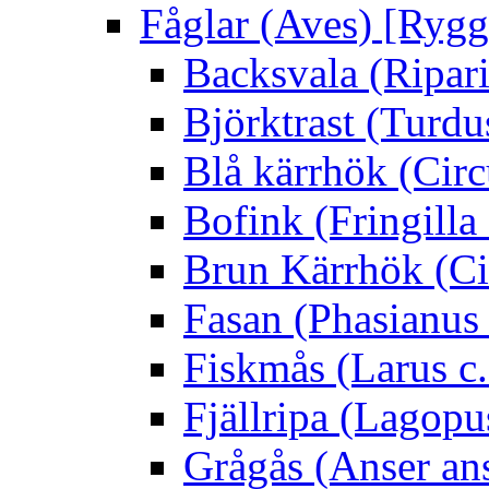
Fåglar (Aves) [Rygg
Backsvala (Ripari
Björktrast (Turdus
Blå kärrhök (Circ
Bofink (Fringilla
Brun Kärrhök (Ci
Fasan (Phasianus 
Fiskmås (Larus c.
Fjällripa (Lagopu
Grågås (Anser an