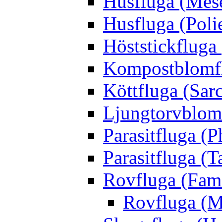
Husfluga (Mes
Husfluga (Polie
Höststickfluga
Kompostblomflu
Köttfluga (Sar
Ljungtorvblomf
Parasitfluga (P
Parasitfluga (T
Rovfluga (Fami
Rovfluga (M