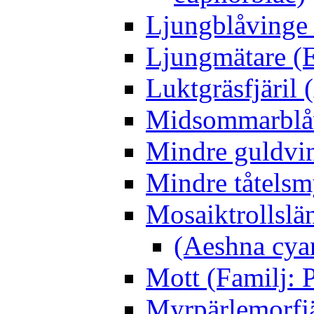
Ljungblåvinge 
Ljungmätare (E
Luktgräsfjäril
Midsommarblåvi
Mindre guldvin
Mindre tåtelsm
Mosaiktrollslä
(Aeshna cya
Mott (Familj: P
Myrpärlemorfjär