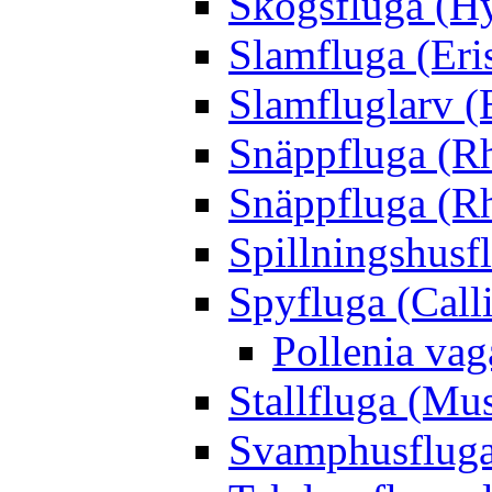
Skogsfluga (Hy
Slamfluga (Eris
Slamfluglarv (E
Snäppfluga (R
Snäppfluga (R
Spillningshusfl
Spyfluga (Call
Pollenia va
Stallfluga (Mus
Svamphusfluga