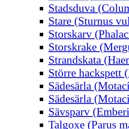
Stadsduva (Colu
Stare (Sturnus vu
Storskarv (Phalac
Storskrake (Merg
Strandskata (Hae
Större hackspett
Sädesärla (Motacíl
Sädesärla (Motacil
Sävsparv (Emberi
Talgoxe (Parus m