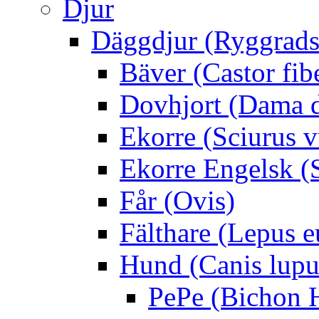
Djur
Däggdjur (Ryggrads
Bäver (Castor fib
Dovhjort (Dama 
Ekorre (Sciurus v
Ekorre Engelsk (S
Får (Ovis)
Fälthare (Lepus 
Hund (Canis lupus
PePe (Bichon 