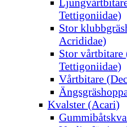
Ljungvårtbitar
Tettigoniidae)
Stor klubbgrä
Acrididae)
Stor vårtbitare
Tettigoniidae)
Vårtbitare (Dec
Ängsgräshoppa
Kvalster (Acari)
Gummibåtskval