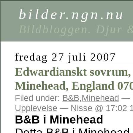
bilder.ngn.nu
Bildbloggen. Djur 
fredag 27 juli 2007
Edwardianskt sovrum,
Minehead, England 07
Filed under:
B&B
,
Minehead
— E
Upplevelse
— Nisse @ 17:02 
B&B i Minehead
Detta B&B i Minehead,