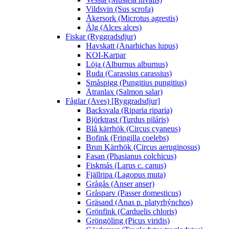
Vildsvin (Sus scrofa)
Åkersork (Microtus agrestis)
Älg (Alces alces)
Fiskar (Ryggradsdjur)
Havskatt (Anarhichas lupus)
KOI-Karpar
Löja (Alburnus alburnus)
Ruda (Carassius carassius)
Småspigg (Pungitius pungitius)
Ätranlax (Salmon salar)
Fåglar (Aves) [Ryggradsdjur]
Backsvala (Riparia riparia)
Björktrast (Turdus piláris)
Blå kärrhök (Circus cyaneus)
Bofink (Fringilla coelebs)
Brun Kärrhök (Circus aeruginosus)
Fasan (Phasianus colchicus)
Fiskmås (Larus c. canus)
Fjällripa (Lagopus muta)
Grågås (Anser anser)
Gråsparv (Passer domesticus)
Gräsand (Anas p. platyrhýnchos)
Grönfink (Carduelis chloris)
Gröngöling (Picus viridis)