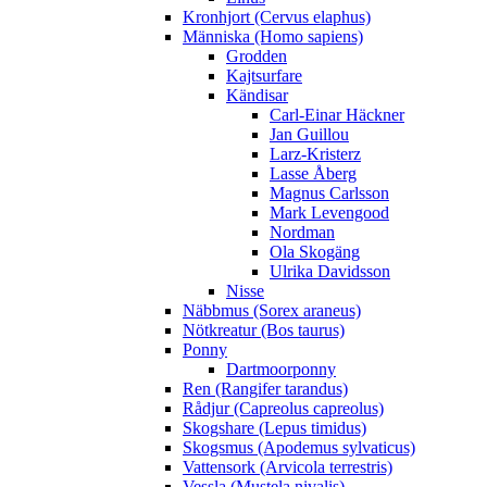
Kronhjort (Cervus elaphus)
Människa (Homo sapiens)
Grodden
Kajtsurfare
Kändisar
Carl-Einar Häckner
Jan Guillou
Larz-Kristerz
Lasse Åberg
Magnus Carlsson
Mark Levengood
Nordman
Ola Skogäng
Ulrika Davidsson
Nisse
Näbbmus (Sorex araneus)
Nötkreatur (Bos taurus)
Ponny
Dartmoorponny
Ren (Rangifer tarandus)
Rådjur (Capreolus capreolus)
Skogshare (Lepus timidus)
Skogsmus (Apodemus sylvaticus)
Vattensork (Arvicola terrestris)
Vessla (Mustela nivalis)