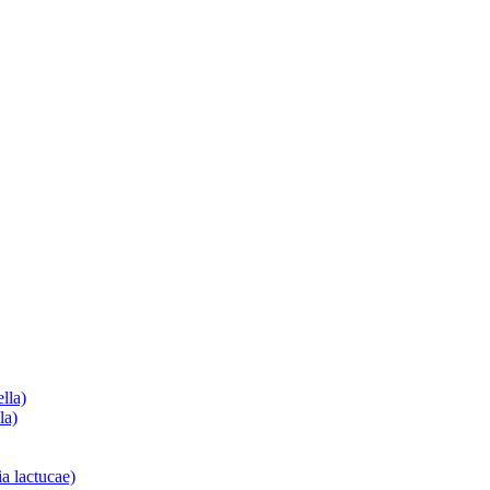
lla)
la)
a lactucae)