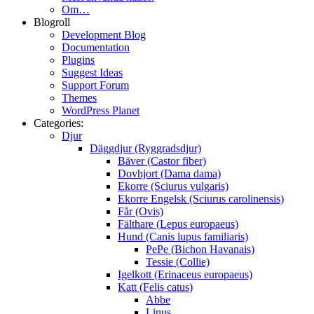
Om…
Blogroll
Development Blog
Documentation
Plugins
Suggest Ideas
Support Forum
Themes
WordPress Planet
Categories:
Djur
Däggdjur (Ryggradsdjur)
Bäver (Castor fiber)
Dovhjort (Dama dama)
Ekorre (Sciurus vulgaris)
Ekorre Engelsk (Sciurus carolinensis)
Får (Ovis)
Fälthare (Lepus europaeus)
Hund (Canis lupus familiaris)
PePe (Bichon Havanais)
Tessie (Collie)
Igelkott (Erinaceus europaeus)
Katt (Felis catus)
Abbe
Linus