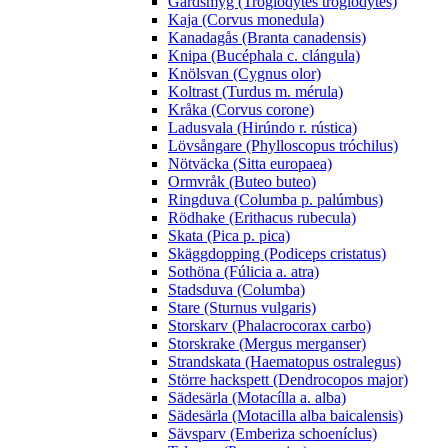
Gärdsmyg (Troglodytes troglodytes)
Kaja (Corvus monedula)
Kanadagås (Branta canadensis)
Knipa (Bucéphala c. clángula)
Knölsvan (Cygnus olor)
Koltrast (Turdus m. mérula)
Kråka (Corvus corone)
Ladusvala (Hirúndo r. rústica)
Lövsångare (Phylloscopus tróchilus)
Nötväcka (Sitta europaea)
Ormvråk (Buteo buteo)
Ringduva (Columba p. palúmbus)
Rödhake (Erithacus rubecula)
Skata (Pica p. pica)
Skäggdopping (Podiceps cristatus)
Sothöna (Fúlicia a. atra)
Stadsduva (Columba)
Stare (Sturnus vulgaris)
Storskarv (Phalacrocorax carbo)
Storskrake (Mergus merganser)
Strandskata (Haematopus ostralegus)
Större hackspett (Dendrocopos major)
Sädesärla (Motacílla a. alba)
Sädesärla (Motacilla alba baicalensis)
Sävsparv (Emberiza schoeníclus)