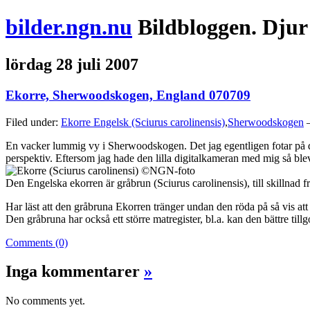
bilder.ngn.nu
Bildbloggen. Djur
lördag 28 juli 2007
Ekorre, Sherwoodskogen, England 070709
Filed under:
Ekorre Engelsk (Sciurus carolinensis)
,
Sherwoodskogen
—
En vacker lummig vy i Sherwoodskogen. Det jag egentligen fotar på den
perspektiv. Eftersom jag hade den lilla digitalkameran med mig så blev 
Den Engelska ekorren är gråbrun (Sciurus carolinensis), till skillnad 
Har läst att den gråbruna Ekorren tränger undan den röda på så vis att
Den gråbruna har också ett större matregister, bl.a. kan den bättre til
Comments (0)
Inga kommentarer
»
No comments yet.