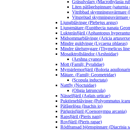
Gräsulvslarv (Macrothylasia rub
Liten påfågelspinnare (saturnia
Vitribbad skymningssvärmare (H
Vitsprötad skymningssvärmare 
Ljungblåvinge (Plebejus argus)
Ljungmätare (Eupithecia nanata Geom
Luktgräsfjäril (Aphantopus hyperantu
Midsommarblåvinge (Aricia artaxerxe
Mindre guldvinge (Lycaena phlaeas)
Mindre tåtelsmygare (Thymelicus line
Mosaiktrollsländor (Aeshnidae)
(Aeshna cyanea)
Mott (Familj: Pyralidae)
Myrpärlemorfjäril (Boloria aquilonaris
Mätare. (Familj: Geometridae)
(Scopula inductata)
Nattfly (Noctuidae)
(Oligia latruncula)
Nässelfjäril (Aglais urticae)
Puktörneblåvinge (Polyommatus icaru
Påfågelöga (Inachis io)
Pärlgräsfjäril (Coenonympa arcania)
Rapsfjäril (Pieris napi)
Rovfjäril (Pieris rapae)
Rödfransad björnspinnare (Diacrisia s