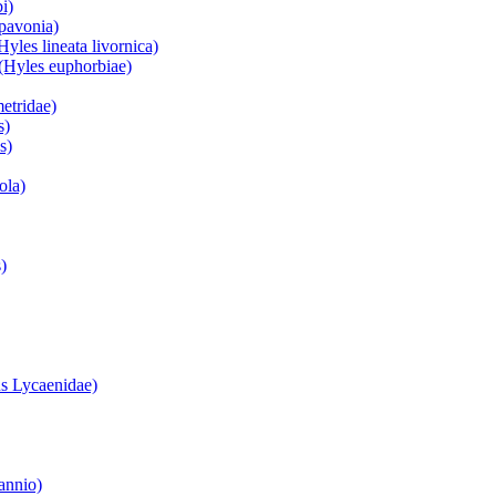
i)
 pavonia)
yles lineata livornica)
(Hyles euphorbiae)
etridae)
s)
s)
ola)
)
s Lycaenidae)
annio)