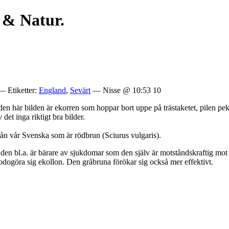
 & Natur.
 Etiketter:
England
,
Sevärt
— Nisse @ 10:53 10
 här bilden är ekorren som hoppar bort uppe på trästaketet, pilen peka
det inga riktigt bra bilder.
från vår Svenska som är rödbrun (Sciurus vulgaris).
 den bl.a. är bärare av sjukdomar som den själv är motståndskraftig mot
lgodogöra sig ekollon. Den gråbruna förökar sig också mer effektivt.