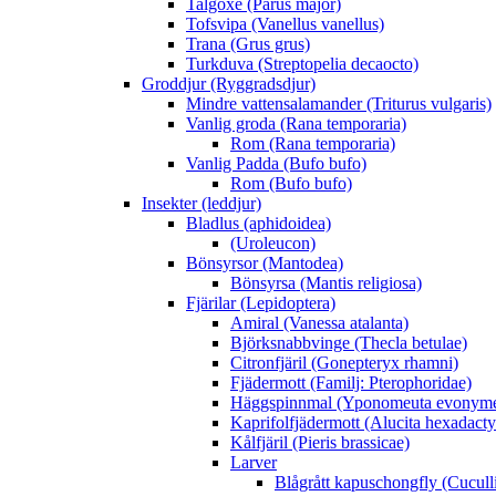
Talgoxe (Parus major)
Tofsvipa (Vanellus vanellus)
Trana (Grus grus)
Turkduva (Streptopelia decaocto)
Groddjur (Ryggradsdjur)
Mindre vattensalamander (Triturus vulgaris)
Vanlig groda (Rana temporaria)
Rom (Rana temporaria)
Vanlig Padda (Bufo bufo)
Rom (Bufo bufo)
Insekter (leddjur)
Bladlus (aphidoidea)
(Uroleucon)
Bönsyrsor (Mantodea)
Bönsyrsa (Mantis religiosa)
Fjärilar (Lepidoptera)
Amiral (Vanessa atalanta)
Björksnabbvinge (Thecla betulae)
Citronfjäril (Gonepteryx rhamni)
Fjädermott (Familj: Pterophoridae)
Häggspinnmal (Yponomeuta evonyme
Kaprifolfjädermott (Alucita hexadacty
Kålfjäril (Pieris brassicae)
Larver
Blågrått kapuschongfly (Cuculli