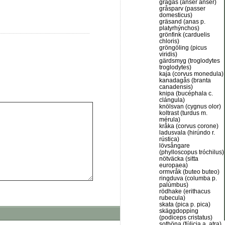
grågås (anser anser)
gråsparv (passer
domesticus)
gräsand (anas p.
platyrhýnchos)
grönfink (carduelis
chloris)
gröngöling (picus
viridis)
gärdsmyg (troglodytes
troglodytes)
kaja (corvus monedula)
kanadagås (branta
canadensis)
knipa (bucéphala c.
clángula)
knölsvan (cygnus olor)
koltrast (turdus m.
mérula)
kråka (corvus corone)
ladusvala (hirúndo r.
rústica)
lövsångare
(phylloscopus tróchilus)
nötväcka (sitta
europaea)
ormvråk (buteo buteo)
ringduva (columba p.
palúmbus)
rödhake (erithacus
rubecula)
skata (pica p. pica)
skäggdopping
(podiceps cristatus)
sothöna (fúlicia a. atra)