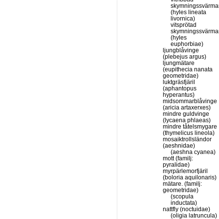
skymningssvärma
(hyles lineata
livornica)
vitsprötad
skymningssvärma
(hyles
euphorbiae)
ljungblåvinge
(plebejus argus)
ljungmätare
(eupithecia nanata
geometridae)
luktgräsfjäril
(aphantopus
hyperantus)
midsommarblåvinge
(aricia artaxerxes)
mindre guldvinge
(lycaena phlaeas)
mindre tåtelsmygare
(thymelicus lineola)
mosaiktrollsländor
(aeshnidae)
(aeshna cyanea)
mott (familj:
pyralidae)
myrpärlemorfjäril
(boloria aquilonaris)
mätare. (familj:
geometridae)
(scopula
inductata)
nattfly (noctuidae)
(oligia latruncula)