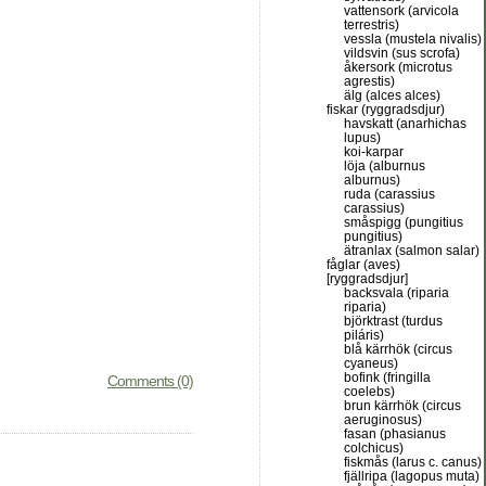
vattensork (arvicola
terrestris)
vessla (mustela nivalis)
vildsvin (sus scrofa)
åkersork (microtus
agrestis)
älg (alces alces)
fiskar (ryggradsdjur)
havskatt (anarhichas
lupus)
koi-karpar
löja (alburnus
alburnus)
ruda (carassius
carassius)
småspigg (pungitius
pungitius)
ätranlax (salmon salar)
fåglar (aves)
[ryggradsdjur]
backsvala (riparia
riparia)
björktrast (turdus
piláris)
blå kärrhök (circus
cyaneus)
bofink (fringilla
Comments (0)
coelebs)
brun kärrhök (circus
aeruginosus)
fasan (phasianus
colchicus)
fiskmås (larus c. canus)
fjällripa (lagopus muta)