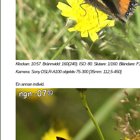
Klockan: 10:57. Brännvidd: 160(240). ISO: 80. Slutare: 1/160. Bländare: F
Kamera: Sony DSLR-A100 objektiv 75-300 [35mm: 112,5-450].
En annan individ.