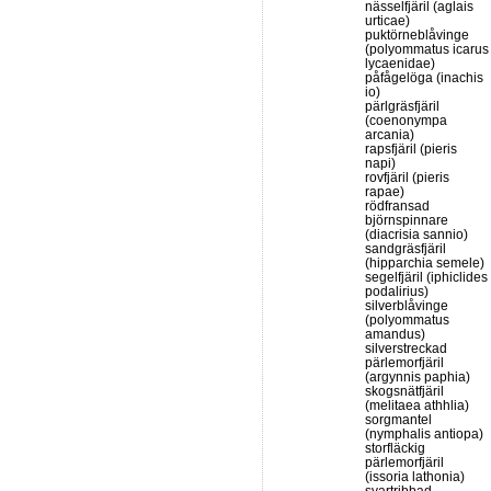
nässelfjäril (aglais
urticae)
puktörneblåvinge
(polyommatus icarus
lycaenidae)
påfågelöga (inachis
io)
pärlgräsfjäril
(coenonympa
arcania)
rapsfjäril (pieris
napi)
rovfjäril (pieris
rapae)
rödfransad
björnspinnare
(diacrisia sannio)
sandgräsfjäril
(hipparchia semele)
segelfjäril (iphiclides
podalirius)
silverblåvinge
(polyommatus
amandus)
silverstreckad
pärlemorfjäril
(argynnis paphia)
skogsnätfjäril
(melitaea athhlia)
sorgmantel
(nymphalis antiopa)
storfläckig
pärlemorfjäril
(issoria lathonia)