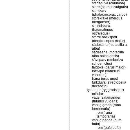
stadsduva (columba)
stare (sturnus vulgaris)
storskarv
(phalacrocorax carbo)
storskrake (mergus
merganser)
strandskata
(haematopus
ostralegus)
större hackspett
(dendrocopos major)
sädesärla (motacílla a.
alba)
sädesärla (motacilla
alba baicalensis)
sävsparv (emberiza
schoeníclus)
talgoxe (parus major)
tofsvipa (vanellus
vanellus)
trana (grus grus)
turkduva (streptopelia
decaocto)
groddjur (ryggradsdjur)
mindre
vattensalamander
(triturus vulgaris)
vanlig groda (rana
temporaria)
rom (rana
temporaria)
vanlig padda (bufo
bufo)
rom (bufo bufo)