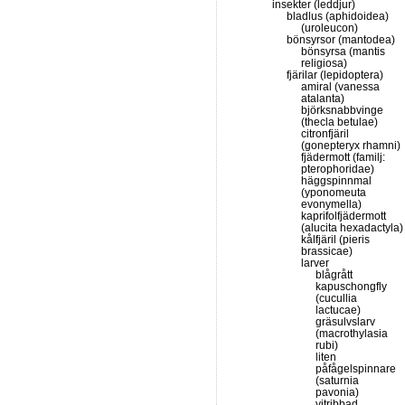
insekter (leddjur)
bladlus (aphidoidea)
(uroleucon)
bönsyrsor (mantodea)
bönsyrsa (mantis
religiosa)
fjärilar (lepidoptera)
amiral (vanessa
atalanta)
björksnabbvinge
(thecla betulae)
citronfjäril
(gonepteryx rhamni)
fjädermott (familj:
pterophoridae)
häggspinnmal
(yponomeuta
evonymella)
kaprifolfjädermott
(alucita hexadactyla)
kålfjäril (pieris
brassicae)
larver
blågrått
kapuschongfly
(cucullia
lactucae)
gräsulvslarv
(macrothylasia
rubi)
liten
påfågelspinnare
(saturnia
pavonia)
vitribbad