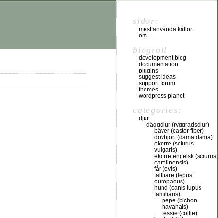
sidor:
mest använda källor:
om…
blogroll
development blog
documentation
plugins
suggest ideas
support forum
themes
wordpress planet
categories:
djur
däggdjur (ryggradsdjur)
bäver (castor fiber)
dovhjort (dama dama)
ekorre (sciurus
vulgaris)
ekorre engelsk (sciurus
carolinensis)
får (ovis)
fälthare (lepus
europaeus)
hund (canis lupus
familiaris)
pepe (bichon
havanais)
tessie (collie)