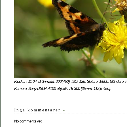
Klockan: 11:04. Brännvidd: 300(450). ISO: 125. Slutare: 1/500. Bländare: 
Kamera: Sony DSLR-A100 objektiv 75-300 [35mm: 112,5-450].
Inga kommentarer
»
No comments yet.