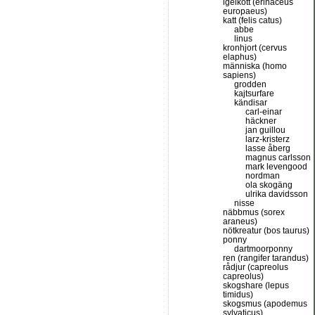
igelkott (erinaceus
europaeus)
katt (felis catus)
abbe
linus
kronhjort (cervus
elaphus)
människa (homo
sapiens)
grodden
kajtsurfare
kändisar
carl-einar
häckner
jan guillou
larz-kristerz
lasse åberg
magnus carlsson
mark levengood
nordman
ola skogäng
ulrika davidsson
nisse
näbbmus (sorex
araneus)
nötkreatur (bos taurus)
ponny
dartmoorponny
ren (rangifer tarandus)
rådjur (capreolus
capreolus)
skogshare (lepus
timidus)
skogsmus (apodemus
sylvaticus)