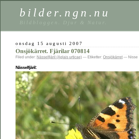
bilder.ngn.nu
Bildbloggen. Djur & Natur.
onsdag 15 augusti 2007
Onsjökärret. Fjärilar 070814
Filed under:
Nässelfjäril (Aglais urticae)
— Etiketter:
Onsjökärret
— Nisse 
Nässelfjäril: