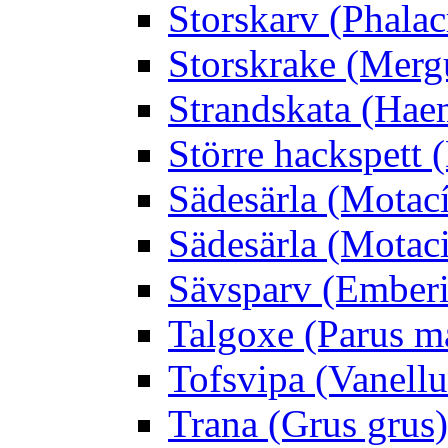
Storskarv (Phalac
Storskrake (Merg
Strandskata (Hae
Större hackspett
Sädesärla (Motacíl
Sädesärla (Motacil
Sävsparv (Emberi
Talgoxe (Parus m
Tofsvipa (Vanellu
Trana (Grus grus)