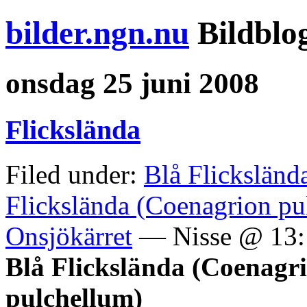
bilder.ngn.nu
Bildblo
onsdag 25 juni 2008
Flickslända
Filed under:
Blå Flicksländ
Flickslända (Coenagrion pu
Onsjökärret
— Nisse @ 13:
Blå Flickslända (Coenagri
pulchellum)