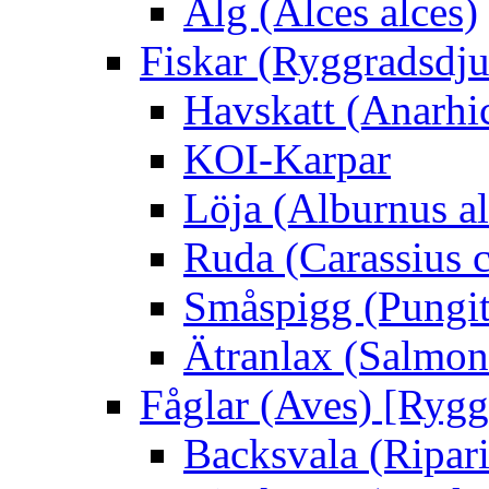
Älg (Alces alces)
Fiskar (Ryggradsdju
Havskatt (Anarhi
KOI-Karpar
Löja (Alburnus a
Ruda (Carassius c
Småspigg (Pungit
Ätranlax (Salmon 
Fåglar (Aves) [Rygg
Backsvala (Ripari