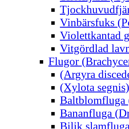
Tjockhuvudfjär
Vinbärsfuks (P
Violettkantad 
Vitgördlad lavm
Flugor (Brachyce
(Argyra disced
(Xylota segnis
Baltblomfluga 
Bananfluga (Dr
Bilik slamfluga