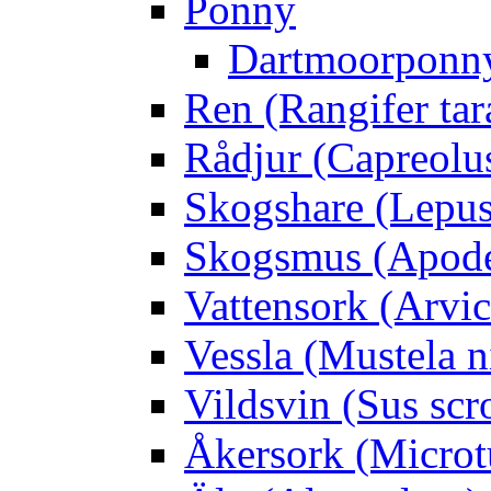
Ponny
Dartmoorponn
Ren (Rangifer ta
Rådjur (Capreolu
Skogshare (Lepus
Skogsmus (Apode
Vattensork (Arvico
Vessla (Mustela n
Vildsvin (Sus scr
Åkersork (Microtu