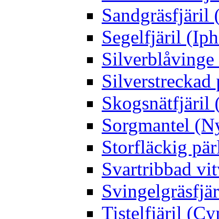
Sandgräsfjäril
Segelfjäril (Iph
Silverblåving
Silverstreckad 
Skogsnätfjäril 
Sorgmantel (Ny
Storfläckig pär
Svartribbad vit
Svingelgräsfjä
Tistelfjäril (Cy