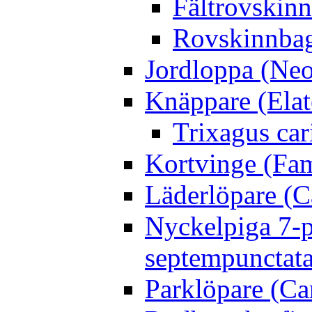
Fältrovskin
Rovskinnbag
Jordloppa (Neo
Knäppare (Elat
Trixagus cari
Kortvinge (Fam
Läderlöpare (C
Nyckelpiga 7-p
septempunctata
Parklöpare (Ca