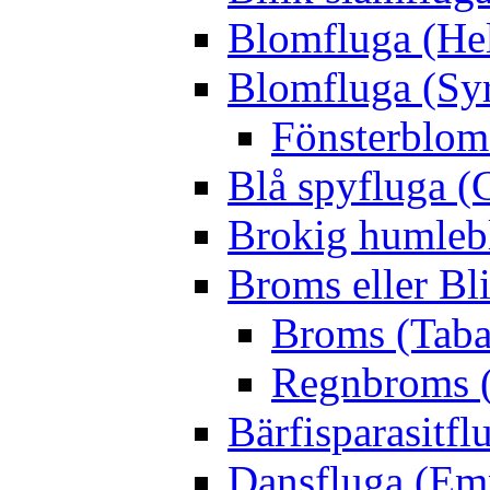
Blomfluga (Hel
Blomfluga (Sy
Fönsterblomf
Blå spyfluga (
Brokig humleb
Broms eller Bl
Broms (Taba
Regnbroms (
Bärfisparasit
Dansfluga (Emp