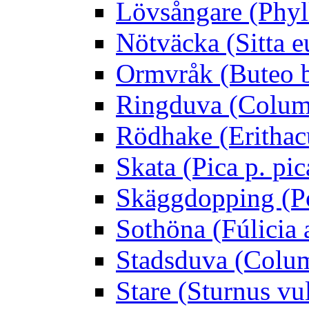
Lövsångare (Phyl
Nötväcka (Sitta e
Ormvråk (Buteo 
Ringduva (Colum
Rödhake (Erithac
Skata (Pica p. pic
Skäggdopping (Po
Sothöna (Fúlicia a
Stadsduva (Colu
Stare (Sturnus vu