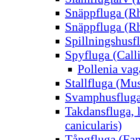
Snäppfluga (R
Snäppfluga (R
Spillningshusfl
Spyfluga (Call
Pollenia va
Stallfluga (Mus
Svamphusfluga
Takdansfluga, 
canicularis)
Tångfluga (Fam