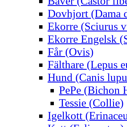
Bäver (Castor fib
Dovhjort (Dama 
Ekorre (Sciurus v
Ekorre Engelsk (S
Får (Ovis)
Fälthare (Lepus 
Hund (Canis lupus
PePe (Bichon 
Tessie (Collie)
Igelkott (Erinace