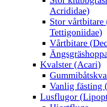
Acrididae)
Stor vårtbitare
Tettigoniidae)
Vårtbitare (Dec
Ängsgräshoppa
Kvalster (Acari)
Gummibåtskval
Vanlig fästing 
Lusflugor (Lipop