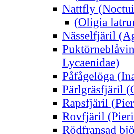
Nattfly (Noctu
(Oligia latru
Nässelfjäril (Ag
Puktörneblåvi
Lycaenidae)
Påfågelöga (Ina
Pärlgräsfjäril
Rapsfjäril (Pier
Rovfjäril (Pier
Rödfransad bjö