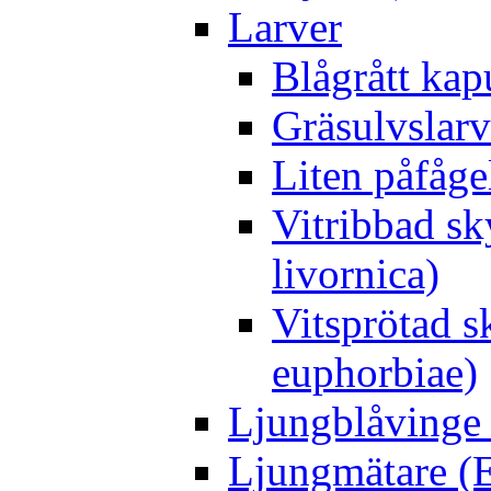
Larver
Blågrått kap
Gräsulvslarv
Liten påfåge
Vitribbad sk
livornica)
Vitsprötad 
euphorbiae)
Ljungblåvinge 
Ljungmätare (E