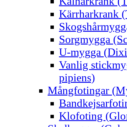
Kålharkrank (T
Kärrharkrank (
Skogshårmygga 
Sorgmygga (Sc
U-mygga (Dixi
Vanlig stickmy
pipiens)
Mångfotingar (M
Bandkejsarfoti
Klofoting (Glo