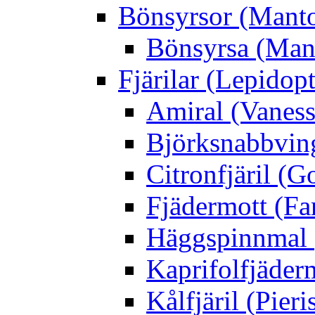
Bönsyrsor (Mant
Bönsyrsa (Mant
Fjärilar (Lepidopt
Amiral (Vaness
Björksnabbving
Citronfjäril (
Fjädermott (Fa
Häggspinnmal 
Kaprifolfjäder
Kålfjäril (Pieri