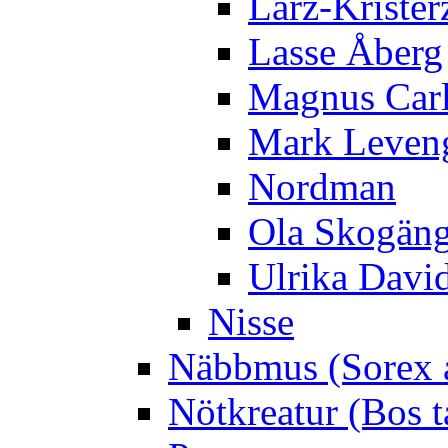
Larz-Krister
Lasse Åberg
Magnus Car
Mark Leven
Nordman
Ola Skogän
Ulrika Davi
Nisse
Näbbmus (Sorex 
Nötkreatur (Bos t