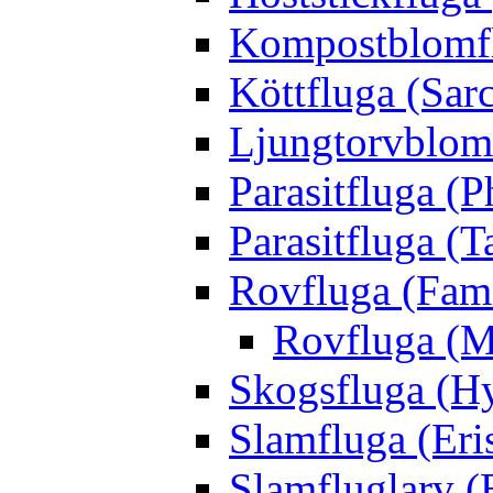
Kompostblomflu
Köttfluga (Sar
Ljungtorvblomf
Parasitfluga (P
Parasitfluga (T
Rovfluga (Fami
Rovfluga (M
Skogsfluga (Hy
Slamfluga (Eris
Slamfluglarv (E