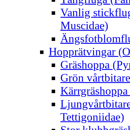
Vanlig stickflu
Muscidae)
Ängsfotblomflu
Hopprätvingar (O
Gräshoppa (Py
Grön vårtbitare
Kärrgräshoppa 
Ljungvårtbitar
Tettigoniidae)
Stor klubbgrä