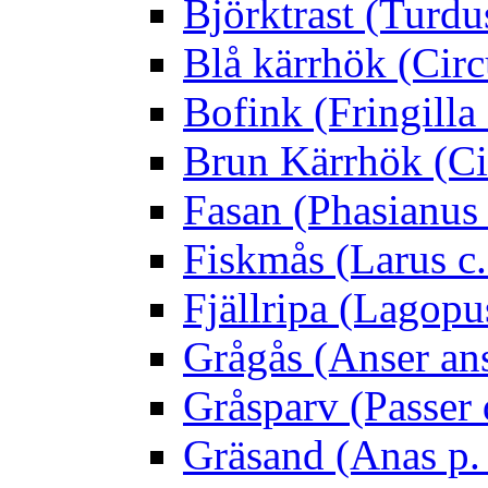
Björktrast (Turdus
Blå kärrhök (Circ
Bofink (Fringilla
Brun Kärrhök (Ci
Fasan (Phasianus 
Fiskmås (Larus c.
Fjällripa (Lagopu
Grågås (Anser an
Gråsparv (Passer
Gräsand (Anas p.