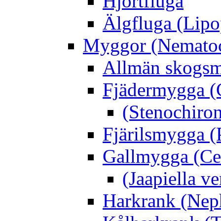
Hjortfluga
Älgfluga (Lipo
Myggor (Nematoc
Allmän skogs
Fjädermygga (
(Stenochiro
Fjärilsmygga (
Gallmygga (Ce
(Jaapiella v
Harkrank (Nep