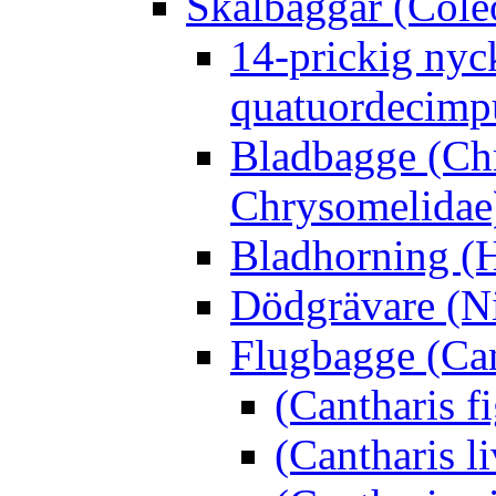
Skalbaggar (Cole
14-prickig nyc
quatuordecimp
Bladbagge (Ch
Chrysomelidae
Bladhorning (H
Dödgrävare (Ni
Flugbagge (Can
(Cantharis f
(Cantharis li