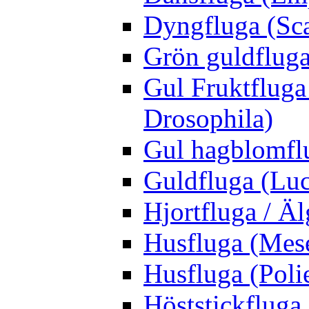
Dyngfluga (Sca
Grön guldfluga 
Gul Fruktfluga
Drosophila)
Gul hagblomflu
Guldfluga (Luci
Hjortfluga / Ä
Husfluga (Mes
Husfluga (Polie
Höststickfluga