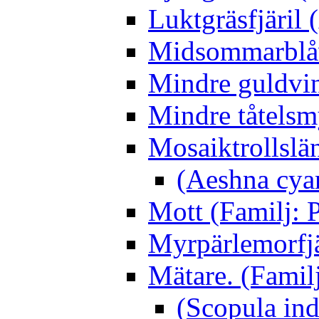
Luktgräsfjäril
Midsommarblåvi
Mindre guldvin
Mindre tåtelsm
Mosaiktrollslä
(Aeshna cya
Mott (Familj: P
Myrpärlemorfjär
Mätare. (Famil
(Scopula ind