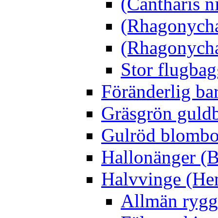
(Cantharis n
(Rhagonycha
(Rhagonycha
Stor flugbag
Föränderlig ba
Gräsgrön guldb
Gulröd blomboc
Hallonänger (B
Halvvinge (He
Allmän rygg