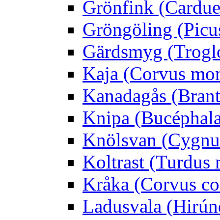
Grönfink (Carduel
Gröngöling (Picus
Gärdsmyg (Troglo
Kaja (Corvus mo
Kanadagås (Brant
Knipa (Bucéphala 
Knölsvan (Cygnus
Koltrast (Turdus 
Kråka (Corvus co
Ladusvala (Hirúnd