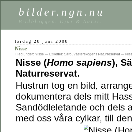
bilder.ngn.nu
Bildbloggen. Djur & Natur.
lördag 28 juni 2008
Nisse
Filed under:
Nisse
— Etiketter:
Särö
,
Västerskogens Naturreservat
— Niss
Nisse (
Homo sapiens
), S
Naturreservat.
Hustrun tog en bild, arranger
dokumentera dels mitt Has
Sandödleletande och dels at
med oss våra cylkar, till d