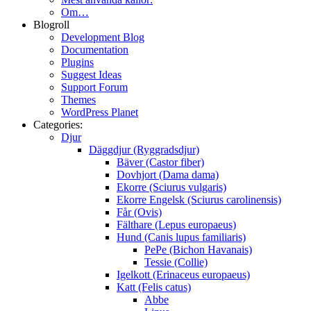
Om…
Blogroll
Development Blog
Documentation
Plugins
Suggest Ideas
Support Forum
Themes
WordPress Planet
Categories:
Djur
Däggdjur (Ryggradsdjur)
Bäver (Castor fiber)
Dovhjort (Dama dama)
Ekorre (Sciurus vulgaris)
Ekorre Engelsk (Sciurus carolinensis)
Får (Ovis)
Fälthare (Lepus europaeus)
Hund (Canis lupus familiaris)
PePe (Bichon Havanais)
Tessie (Collie)
Igelkott (Erinaceus europaeus)
Katt (Felis catus)
Abbe