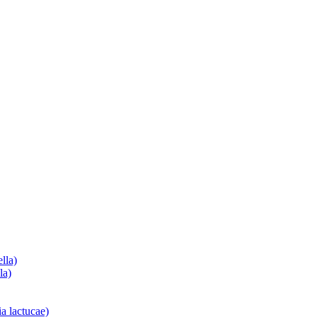
lla)
la)
a lactucae)