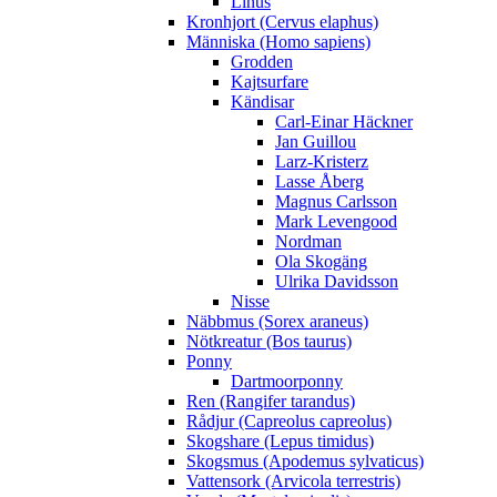
Linus
Kronhjort (Cervus elaphus)
Människa (Homo sapiens)
Grodden
Kajtsurfare
Kändisar
Carl-Einar Häckner
Jan Guillou
Larz-Kristerz
Lasse Åberg
Magnus Carlsson
Mark Levengood
Nordman
Ola Skogäng
Ulrika Davidsson
Nisse
Näbbmus (Sorex araneus)
Nötkreatur (Bos taurus)
Ponny
Dartmoorponny
Ren (Rangifer tarandus)
Rådjur (Capreolus capreolus)
Skogshare (Lepus timidus)
Skogsmus (Apodemus sylvaticus)
Vattensork (Arvicola terrestris)