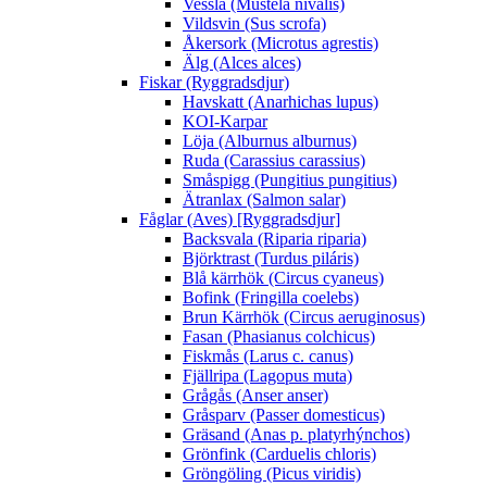
Vessla (Mustela nivalis)
Vildsvin (Sus scrofa)
Åkersork (Microtus agrestis)
Älg (Alces alces)
Fiskar (Ryggradsdjur)
Havskatt (Anarhichas lupus)
KOI-Karpar
Löja (Alburnus alburnus)
Ruda (Carassius carassius)
Småspigg (Pungitius pungitius)
Ätranlax (Salmon salar)
Fåglar (Aves) [Ryggradsdjur]
Backsvala (Riparia riparia)
Björktrast (Turdus piláris)
Blå kärrhök (Circus cyaneus)
Bofink (Fringilla coelebs)
Brun Kärrhök (Circus aeruginosus)
Fasan (Phasianus colchicus)
Fiskmås (Larus c. canus)
Fjällripa (Lagopus muta)
Grågås (Anser anser)
Gråsparv (Passer domesticus)
Gräsand (Anas p. platyrhýnchos)
Grönfink (Carduelis chloris)
Gröngöling (Picus viridis)