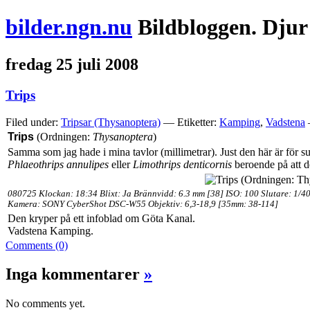
bilder.ngn.nu
Bildbloggen. Djur
fredag 25 juli 2008
Trips
Filed under:
Tripsar (Thysanoptera)
— Etiketter:
Kamping
,
Vadstena
Trips
(Ordningen:
Thysanoptera
)
Samma som jag hade i mina tavlor (millimetrar). Just den här är för su
Phlaeothrips annulipes
eller
Limothrips denticornis
beroende på att d
080725 Klockan: 18:34 Blixt: Ja Brännvidd: 6.3 mm [38] ISO: 100 Slutare: 1/4
Kamera: SONY CyberShot DSC-W55 Objektiv: 6,3-18,9 [35mm: 38-114]
Den kryper på ett infoblad om Göta Kanal.
Vadstena Kamping.
Comments (0)
Inga kommentarer
»
No comments yet.