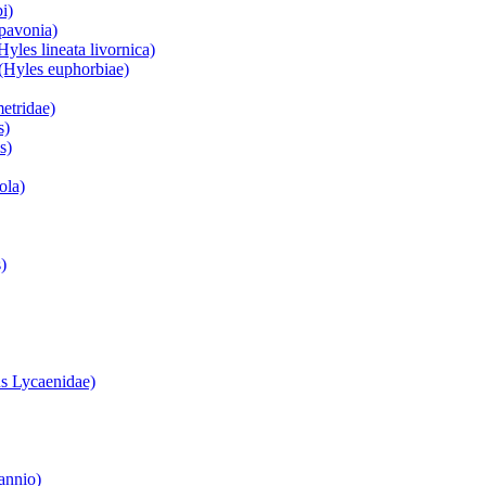
i)
 pavonia)
yles lineata livornica)
(Hyles euphorbiae)
etridae)
s)
s)
ola)
)
s Lycaenidae)
annio)