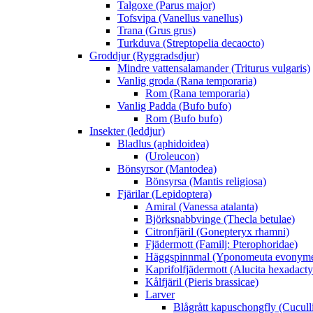
Talgoxe (Parus major)
Tofsvipa (Vanellus vanellus)
Trana (Grus grus)
Turkduva (Streptopelia decaocto)
Groddjur (Ryggradsdjur)
Mindre vattensalamander (Triturus vulgaris)
Vanlig groda (Rana temporaria)
Rom (Rana temporaria)
Vanlig Padda (Bufo bufo)
Rom (Bufo bufo)
Insekter (leddjur)
Bladlus (aphidoidea)
(Uroleucon)
Bönsyrsor (Mantodea)
Bönsyrsa (Mantis religiosa)
Fjärilar (Lepidoptera)
Amiral (Vanessa atalanta)
Björksnabbvinge (Thecla betulae)
Citronfjäril (Gonepteryx rhamni)
Fjädermott (Familj: Pterophoridae)
Häggspinnmal (Yponomeuta evonyme
Kaprifolfjädermott (Alucita hexadacty
Kålfjäril (Pieris brassicae)
Larver
Blågrått kapuschongfly (Cuculli