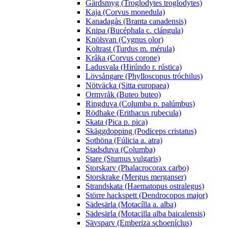
Gärdsmyg (Troglodytes troglodytes)
Kaja (Corvus monedula)
Kanadagås (Branta canadensis)
Knipa (Bucéphala c. clángula)
Knölsvan (Cygnus olor)
Koltrast (Turdus m. mérula)
Kråka (Corvus corone)
Ladusvala (Hirúndo r. rústica)
Lövsångare (Phylloscopus tróchilus)
Nötväcka (Sitta europaea)
Ormvråk (Buteo buteo)
Ringduva (Columba p. palúmbus)
Rödhake (Erithacus rubecula)
Skata (Pica p. pica)
Skäggdopping (Podiceps cristatus)
Sothöna (Fúlicia a. atra)
Stadsduva (Columba)
Stare (Sturnus vulgaris)
Storskarv (Phalacrocorax carbo)
Storskrake (Mergus merganser)
Strandskata (Haematopus ostralegus)
Större hackspett (Dendrocopos major)
Sädesärla (Motacílla a. alba)
Sädesärla (Motacilla alba baicalensis)
Sävsparv (Emberiza schoeníclus)