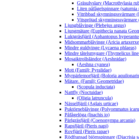
Gräsulvslarv (Macrothylasia rub
Liten påfågelspinnare (saturnia
Vitribbad skymningssvärmare (H
Vitsprötad skymningssvärmare 
Ljungblåvinge (Plebejus argus)
Ljungmätare (Eupithecia nanata Geom
Luktgräsfjäril (Aphantopus hyperantu
Midsommarblåvinge (Aricia artaxerxe
Mindre guldvinge (Lycaena phlaeas)
Mindre tåtelsmygare (Thymelicus line
Mosaiktrollsländor (Aeshnidae)
(Aeshna cyanea)
Mott (Familj: Pyralidae)
Myrpärlemorfjäril (Boloria aquilonaris
Mätare. (Familj: Geometridae)
(Scopula inductata)
Nattfly (Noctuidae)
(Oligia latruncula)
Nässelfjäril (Aglais urticae)
Puktörneblåvinge (Polyommatus icaru
Påfågelöga (Inachis io)
Pärlgräsfjäril (Coenonympa arcania)
Rapsfjäril (Pieris napi)
Rovfjäril (Pieris rapae)
Rödfransad björnspinnare (Diacrisia s