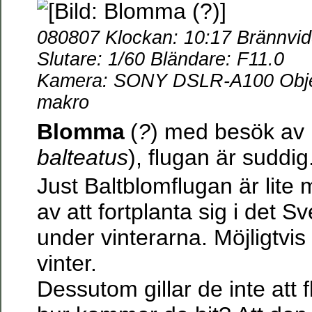
080807 Klockan: 10:17 Brännvi
Slutare: 1/60 Bländare: F11.0
Kamera: SONY DSLR-A100 Objek
makro
Blomma
(
?
) med besök av
balteatus
), flugan är suddig
Just Baltblomflugan är lite m
av att fortplanta sig i det S
under vinterarna. Möjligtvis
vinter.
Dessutom gillar de inte att 