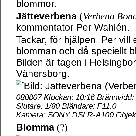
blommor.
Jätteverbena
(
Verbena Bona
kommentator Per Wahlén.
Tackar, för hjälpen. Per vil
blomman och då speciellt bl
Bilden är tagen i Helsingbor
Vänersborg.
080807 Klockan: 10:16 Brännvidd
Slutare: 1/80 Bländare: F11.0
Kamera: SONY DSLR-A100 Objekti
Blomma
(?)