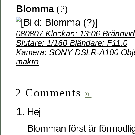
Blomma
(
?
)
080807 Klockan: 13:06 Brännvi
Slutare: 1/160 Bländare: F11.0
Kamera: SONY DSLR-A100 Objek
makro
2 Comments
»
Hej
Blomman först är förmodlige