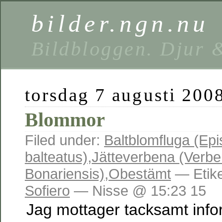
bilder.ngn.nu
Bildbloggen. Djur 
torsdag 7 augusti 200
Blommor
Filed under:
Baltblomfluga (Ep
balteatus)
,
Jätteverbena (Verb
Bonariensis)
,
Obestämt
— Etike
Sofiero
— Nisse @ 15:23 15
Jag mottager tacksamt info