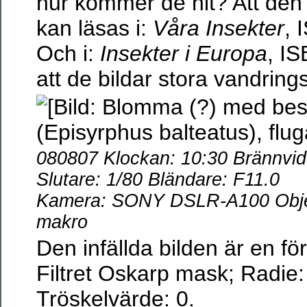
hur kommer de hit? Att den i
kan läsas i:
Våra Insekter
, 
Och i:
Insekter i Europa
, IS
att de bildar stora vandrin
080807 Klockan: 10:30 Brännvi
Slutare: 1/80 Bländare: F11.0
Kamera: SONY DSLR-A100 Objek
makro
Den infällda bilden är en fö
Filtret Oskarp mask; Radie:
Tröskelvärde: 0.