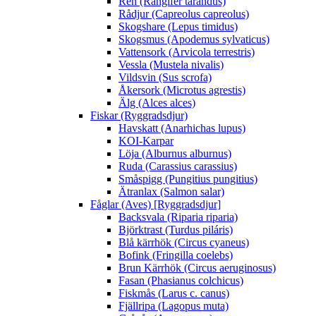
Ren (Rangifer tarandus)
Rådjur (Capreolus capreolus)
Skogshare (Lepus timidus)
Skogsmus (Apodemus sylvaticus)
Vattensork (Arvicola terrestris)
Vessla (Mustela nivalis)
Vildsvin (Sus scrofa)
Åkersork (Microtus agrestis)
Älg (Alces alces)
Fiskar (Ryggradsdjur)
Havskatt (Anarhichas lupus)
KOI-Karpar
Löja (Alburnus alburnus)
Ruda (Carassius carassius)
Småspigg (Pungitius pungitius)
Ätranlax (Salmon salar)
Fåglar (Aves) [Ryggradsdjur]
Backsvala (Riparia riparia)
Björktrast (Turdus piláris)
Blå kärrhök (Circus cyaneus)
Bofink (Fringilla coelebs)
Brun Kärrhök (Circus aeruginosus)
Fasan (Phasianus colchicus)
Fiskmås (Larus c. canus)
Fjällripa (Lagopus muta)