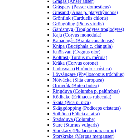
Grågås (Anser anser)
Gråsparv (Passer domesticus)
Gräsand (Anas p. platyrhýnchos)
Grönfink (Carduelis chloris)
Gröngöling (Picus viridis)
Gärdsmyg (Troglodytes troglodytes)
Kaja (Corvus monedula)
Kanadagås (Branta canadensis)
Knipa (Bucéphala c. clángula)
Knölsvan (Cygnus olor)
Koltrast (Turdus m. mérula)
Kråka (Corvus corone)
Ladusvala (Hirúndo r. rústica)
Lövsångare (Phylloscopus tróchilus)
Nötväcka (Sitta europaea)
Ormvråk (Buteo buteo)
Ringduva (Columba p. palúmbus)
Rödhake (Erithacus rubecula)
Skata (Pica p. pica)
Skäggdopping (Podiceps cristatus)
Sothöna (Fúlicia a. atra)
Stadsduva (Columba)
Stare (Sturnus vulgaris)
Storskarv (Phalacrocorax carbo)
Storskrake (Mergus merganser)