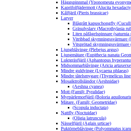
Häggspinnmal (Yponomeuta evonyme
Kaprifolfjädermott (Alucita hexadacty
Kålfjäril (Pieris brassicae)
Larver
Blågrått kapuschongfly (Cuculli
Gräsulvslarv (Macrothylasia rub
Liten påfågelspinnare (saturnia
Vitribbad skymningssvärmare (H
Vitsprötad skymningssvärmare 
Ljungblåvinge (Plebejus argus)
Ljungmätare (Eupithecia nanata Geom
Luktgräsfjäril (Aphantopus hyperantu
Midsommarblåvinge (Aricia artaxerxe
Mindre guldvinge (Lycaena phlaeas)
Mindre tåtelsmygare (Thymelicus line
Mosaiktrollsländor (Aeshnidae)
(Aeshna cyanea)
Mott (Familj: Pyralidae)
Myrpärlemorfjäril (Boloria aquilonaris
Mätare. (Familj: Geometridae)
(Scopula inductata)
Nattfly (Noctuidae)
(Oligia latruncula)
Nässelfjäril (Aglais urticae)
Puktörneblåvinge (Polyommatus icaru