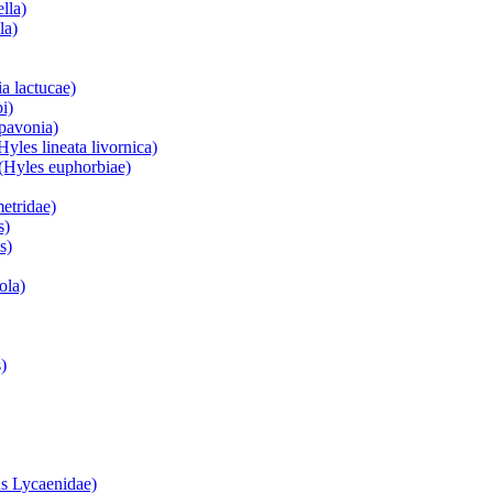
lla)
la)
a lactucae)
i)
 pavonia)
yles lineata livornica)
(Hyles euphorbiae)
etridae)
s)
s)
ola)
)
s Lycaenidae)