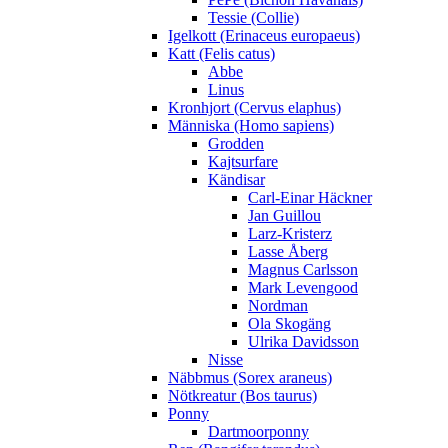
Tessie (Collie)
Igelkott (Erinaceus europaeus)
Katt (Felis catus)
Abbe
Linus
Kronhjort (Cervus elaphus)
Människa (Homo sapiens)
Grodden
Kajtsurfare
Kändisar
Carl-Einar Häckner
Jan Guillou
Larz-Kristerz
Lasse Åberg
Magnus Carlsson
Mark Levengood
Nordman
Ola Skogäng
Ulrika Davidsson
Nisse
Näbbmus (Sorex araneus)
Nötkreatur (Bos taurus)
Ponny
Dartmoorponny