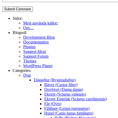
Sidor:
Mest använda källor:
Om…
Blogroll
Development Blog
Documentation
Plugins
Suggest Ideas
Support Forum
Themes
WordPress Planet
Categories:
Djur
Däggdjur (Ryggradsdjur)
Bäver (Castor fiber)
Dovhjort (Dama dama)
Ekorre (Sciurus vulgaris)
Ekorre Engelsk (Sciurus carolinensis)
Får (Ovis)
Fälthare (Lepus europaeus)
Hund (Canis lupus familiaris)
PePe (Bichon Havanais)