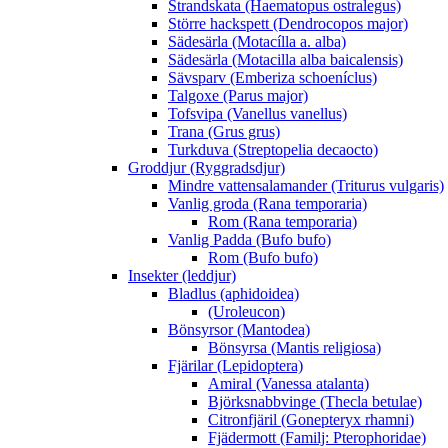
Strandskata (Haematopus ostralegus)
Större hackspett (Dendrocopos major)
Sädesärla (Motacílla a. alba)
Sädesärla (Motacilla alba baicalensis)
Sävsparv (Emberiza schoeníclus)
Talgoxe (Parus major)
Tofsvipa (Vanellus vanellus)
Trana (Grus grus)
Turkduva (Streptopelia decaocto)
Groddjur (Ryggradsdjur)
Mindre vattensalamander (Triturus vulgaris)
Vanlig groda (Rana temporaria)
Rom (Rana temporaria)
Vanlig Padda (Bufo bufo)
Rom (Bufo bufo)
Insekter (leddjur)
Bladlus (aphidoidea)
(Uroleucon)
Bönsyrsor (Mantodea)
Bönsyrsa (Mantis religiosa)
Fjärilar (Lepidoptera)
Amiral (Vanessa atalanta)
Björksnabbvinge (Thecla betulae)
Citronfjäril (Gonepteryx rhamni)
Fjädermott (Familj: Pterophoridae)