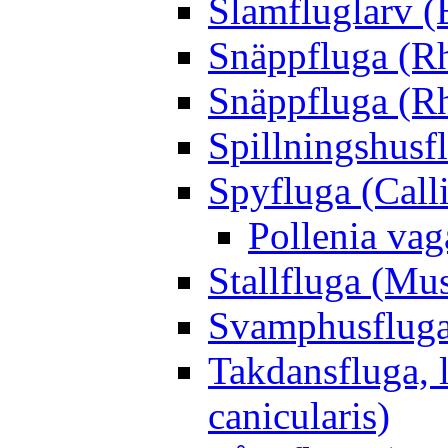
Slamfluglarv (E
Snäppfluga (R
Snäppfluga (R
Spillningshusfl
Spyfluga (Call
Pollenia va
Stallfluga (Mus
Svamphusfluga
Takdansfluga, 
canicularis)