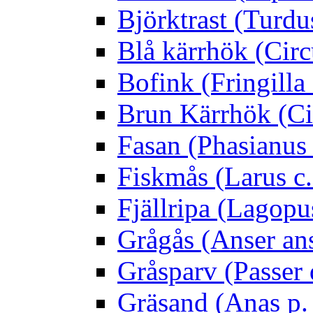
Björktrast (Turdus
Blå kärrhök (Circ
Bofink (Fringilla
Brun Kärrhök (Ci
Fasan (Phasianus 
Fiskmås (Larus c.
Fjällripa (Lagopu
Grågås (Anser an
Gråsparv (Passer
Gräsand (Anas p.