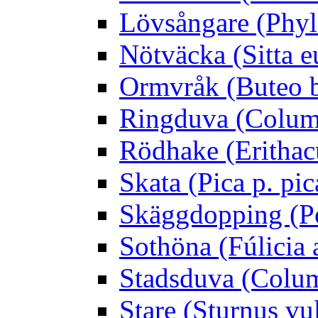
Lövsångare (Phyl
Nötväcka (Sitta e
Ormvråk (Buteo 
Ringduva (Colum
Rödhake (Erithac
Skata (Pica p. pic
Skäggdopping (Po
Sothöna (Fúlicia a
Stadsduva (Colu
Stare (Sturnus vu