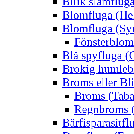
Bilik slamfluga
Blomfluga (Hel
Blomfluga (Sy
Fönsterblomf
Blå spyfluga (
Brokig humleb
Broms eller Bl
Broms (Taba
Regnbroms (
Bärfisparasit