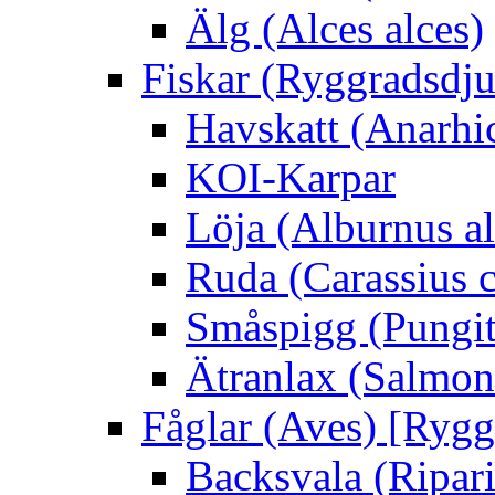
Älg (Alces alces)
Fiskar (Ryggradsdju
Havskatt (Anarhi
KOI-Karpar
Löja (Alburnus a
Ruda (Carassius c
Småspigg (Pungit
Ätranlax (Salmon 
Fåglar (Aves) [Rygg
Backsvala (Ripari