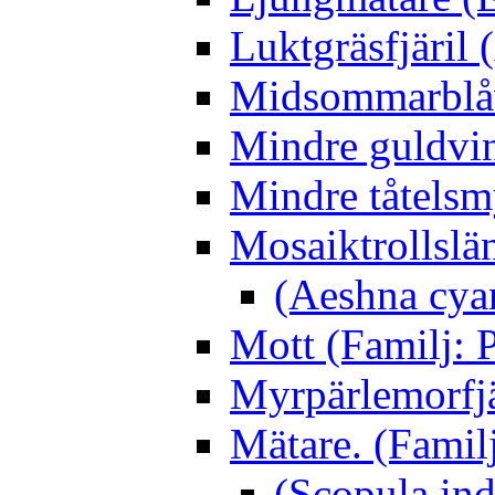
Luktgräsfjäril
Midsommarblåvi
Mindre guldvin
Mindre tåtelsm
Mosaiktrollslä
(Aeshna cya
Mott (Familj: P
Myrpärlemorfjär
Mätare. (Famil
(Scopula ind