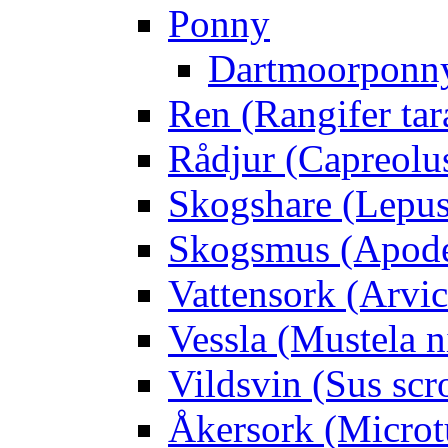
Ponny
Dartmoorponn
Ren (Rangifer ta
Rådjur (Capreolu
Skogshare (Lepus
Skogsmus (Apode
Vattensork (Arvico
Vessla (Mustela n
Vildsvin (Sus scr
Åkersork (Microtu