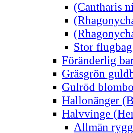
(Cantharis n
(Rhagonycha
(Rhagonycha
Stor flugbag
Föränderlig ba
Gräsgrön guldb
Gulröd blomboc
Hallonänger (B
Halvvinge (He
Allmän rygg