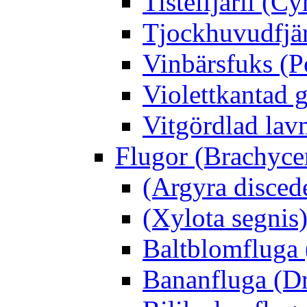
Tistelfjäril (Cy
Tjockhuvudfjär
Vinbärsfuks (P
Violettkantad 
Vitgördlad lavm
Flugor (Brachyce
(Argyra disced
(Xylota segnis
Baltblomfluga 
Bananfluga (Dr