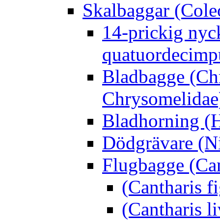
Skalbaggar (Cole
14-prickig nyc
quatuordecimp
Bladbagge (Ch
Chrysomelidae
Bladhorning (H
Dödgrävare (Ni
Flugbagge (Can
(Cantharis f
(Cantharis li