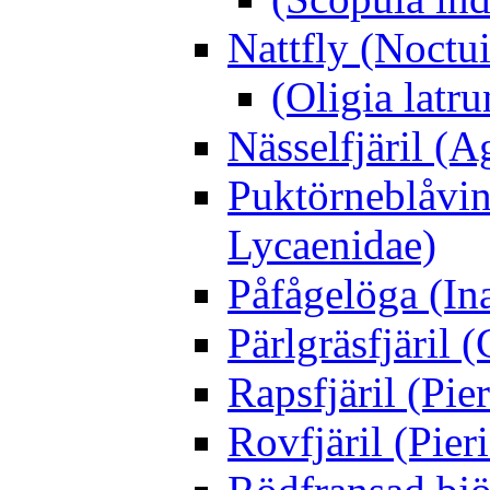
Nattfly (Noctu
(Oligia latru
Nässelfjäril (Ag
Puktörneblåvi
Lycaenidae)
Påfågelöga (Ina
Pärlgräsfjäril
Rapsfjäril (Pier
Rovfjäril (Pier