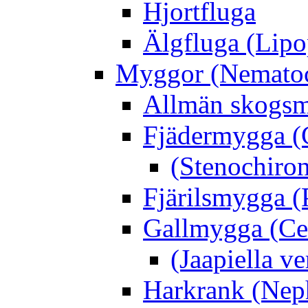
Hjortfluga
Älgfluga (Lipo
Myggor (Nematoc
Allmän skogs
Fjädermygga (
(Stenochiro
Fjärilsmygga (
Gallmygga (Ce
(Jaapiella v
Harkrank (Nep