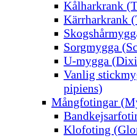
Kålharkrank (T
Kärrharkrank (
Skogshårmygga 
Sorgmygga (Sc
U-mygga (Dixi
Vanlig stickmy
pipiens)
Mångfotingar (M
Bandkejsarfoti
Klofoting (Glo