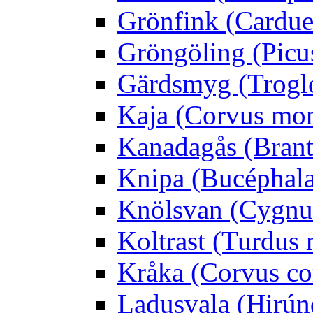
Grönfink (Carduel
Gröngöling (Picus
Gärdsmyg (Troglo
Kaja (Corvus mo
Kanadagås (Brant
Knipa (Bucéphala 
Knölsvan (Cygnus
Koltrast (Turdus 
Kråka (Corvus co
Ladusvala (Hirúnd