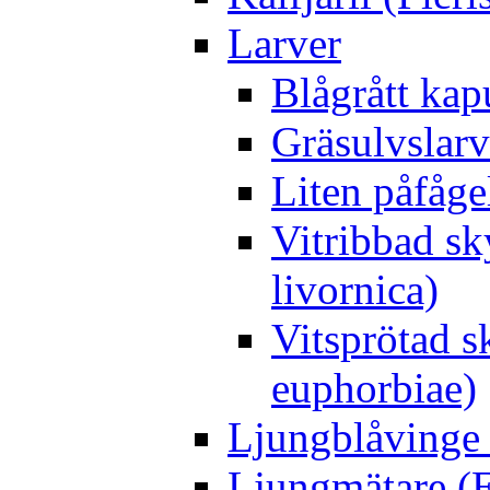
Larver
Blågrått kap
Gräsulvslarv
Liten påfåge
Vitribbad sk
livornica)
Vitsprötad 
euphorbiae)
Ljungblåvinge 
Ljungmätare (E