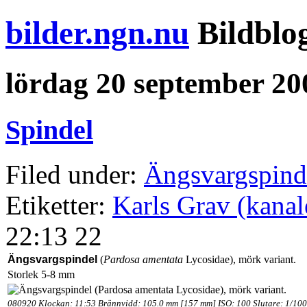
bilder.ngn.nu
Bildblo
lördag 20 september 20
Spindel
Filed under:
Ängsvargspinde
Etiketter:
Karls Grav (kanal
22:13 22
Ängsvargspindel
(
Pardosa amentata
Lycosidae), mörk variant.
Storlek 5-8 mm
080920 Klockan: 11:53 Brännvidd: 105.0 mm [157 mm] ISO: 100 Slutare: 1/100