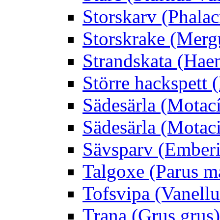
Storskarv (Phalac
Storskrake (Merg
Strandskata (Hae
Större hackspett
Sädesärla (Motacíl
Sädesärla (Motacil
Sävsparv (Emberi
Talgoxe (Parus m
Tofsvipa (Vanellu
Trana (Grus grus)