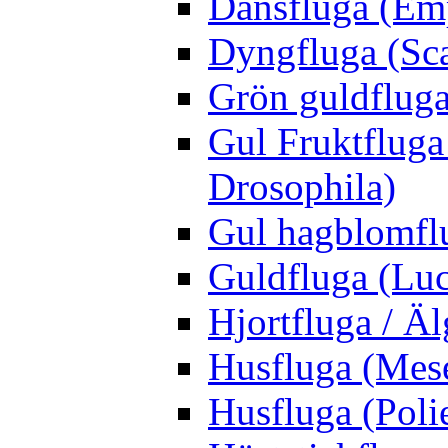
Dansfluga (Emp
Dyngfluga (Sca
Grön guldfluga 
Gul Fruktfluga
Drosophila)
Gul hagblomflu
Guldfluga (Luci
Hjortfluga / Ä
Husfluga (Mes
Husfluga (Polie