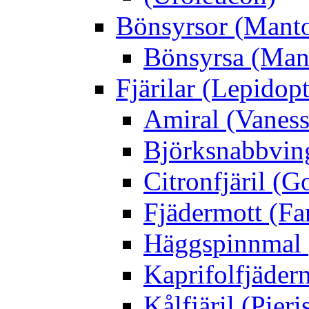
Bönsyrsor (Mant
Bönsyrsa (Mant
Fjärilar (Lepidopt
Amiral (Vaness
Björksnabbving
Citronfjäril (
Fjädermott (Fa
Häggspinnmal 
Kaprifolfjäder
Kålfjäril (Pieri