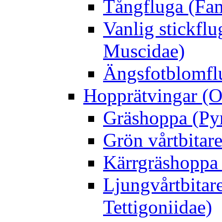
Tångfluga (Fam
Vanlig stickflu
Muscidae)
Ängsfotblomflu
Hopprätvingar (O
Gräshoppa (Py
Grön vårtbitare
Kärrgräshoppa 
Ljungvårtbitar
Tettigoniidae)