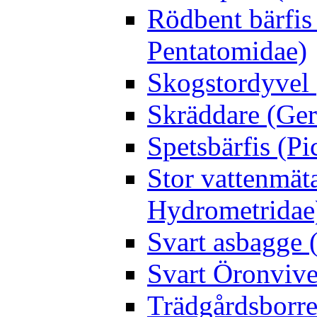
Rödbent bärfis
Pentatomidae)
Skogstordyvel 
Skräddare (Gerr
Spetsbärfis (P
Stor vattenmät
Hydrometridae
Svart asbagge (
Svart Öronvive
Trädgårdsborre