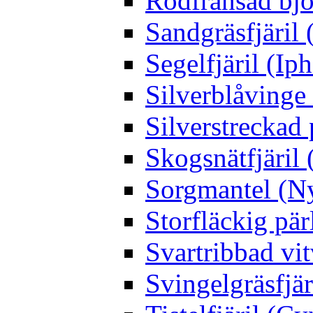
Rödfransad bjö
Sandgräsfjäril
Segelfjäril (Iph
Silverblåving
Silverstreckad 
Skogsnätfjäril 
Sorgmantel (Ny
Storfläckig pär
Svartribbad vit
Svingelgräsfjä