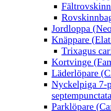
Fältrovskin
Rovskinnbag
Jordloppa (Neo
Knäppare (Elat
Trixagus cari
Kortvinge (Fam
Läderlöpare (C
Nyckelpiga 7-p
septempunctata
Parklöpare (Ca