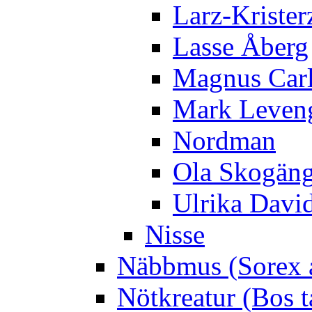
Larz-Krister
Lasse Åberg
Magnus Car
Mark Leven
Nordman
Ola Skogän
Ulrika Davi
Nisse
Näbbmus (Sorex 
Nötkreatur (Bos t