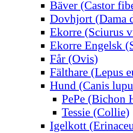
Bäver (Castor fib
Dovhjort (Dama 
Ekorre (Sciurus v
Ekorre Engelsk (S
Får (Ovis)
Fälthare (Lepus 
Hund (Canis lupus
PePe (Bichon 
Tessie (Collie)
Igelkott (Erinace