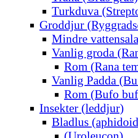
Turkduva (Strept
Groddjur (Ryggrads
Mindre vattensala
Vanlig groda (Ra
Rom (Rana tem
Vanlig Padda (Bu
Rom (Bufo buf
Insekter (leddjur)
Bladlus (aphidoid
(Uroleucon)