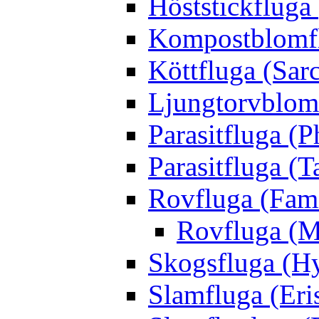
Höststickfluga
Kompostblomflu
Köttfluga (Sar
Ljungtorvblomf
Parasitfluga (P
Parasitfluga (T
Rovfluga (Fami
Rovfluga (M
Skogsfluga (Hy
Slamfluga (Eris