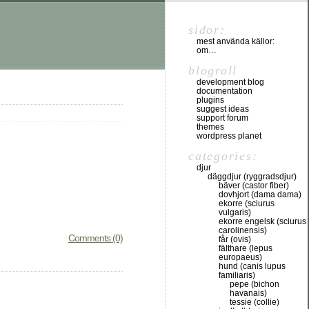
sidor:
mest använda källor:
om…
blogroll
development blog
documentation
plugins
suggest ideas
support forum
themes
wordpress planet
categories:
djur
däggdjur (ryggradsdjur)
bäver (castor fiber)
dovhjort (dama dama)
ekorre (sciurus
vulgaris)
ekorre engelsk (sciurus
carolinensis)
Comments (0)
får (ovis)
fälthare (lepus
europaeus)
hund (canis lupus
familiaris)
pepe (bichon
havanais)
tessie (collie)