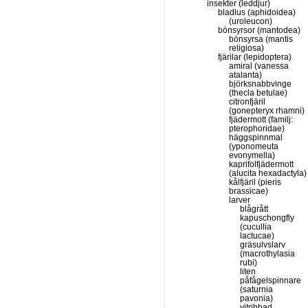
insekter (leddjur)
bladlus (aphidoidea)
(uroleucon)
bönsyrsor (mantodea)
bönsyrsa (mantis
religiosa)
fjärilar (lepidoptera)
amiral (vanessa
atalanta)
björksnabbvinge
(thecla betulae)
citronfjäril
(gonepteryx rhamni)
fjädermott (familj:
pterophoridae)
häggspinnmal
(yponomeuta
evonymella)
kaprifolfjädermott
(alucita hexadactyla)
kålfjäril (pieris
brassicae)
larver
blågrått
kapuschongfly
(cucullia
lactucae)
gräsulvslarv
(macrothylasia
rubi)
liten
påfågelspinnare
(saturnia
pavonia)
vitribbad