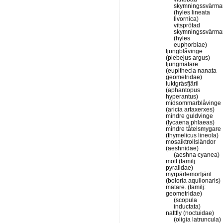
skymningssvärma
(hyles lineata
livornica)
vitsprötad
skymningssvärma
(hyles
euphorbiae)
ljungblåvinge
(plebejus argus)
ljungmätare
(eupithecia nanata
geometridae)
luktgräsfjäril
(aphantopus
hyperantus)
midsommarblåvinge
(aricia artaxerxes)
mindre guldvinge
(lycaena phlaeas)
mindre tåtelsmygare
(thymelicus lineola)
mosaiktrollsländor
(aeshnidae)
(aeshna cyanea)
mott (familj:
pyralidae)
myrpärlemorfjäril
(boloria aquilonaris)
mätare. (familj:
geometridae)
(scopula
inductata)
nattfly (noctuidae)
(oligia latruncula)