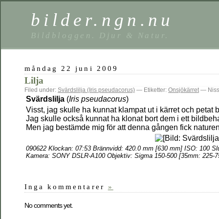
bilder.ngn.nu
Bildbloggen. Djur & Natur.
måndag 22 juni 2009
Lilja
Filed under:
Svärdslilja (Iris pseudacorus)
— Etiketter:
Onsjökärret
— Niss
Svärdslilja
(
Iris pseudacorus
)
Visst, jag skulle ha kunnat klampat ut i kärret och petat b
Jag skulle också kunnat ha klonat bort dem i ett bildbe
Men jag bestämde mig för att denna gången fick naturen
090622 Klockan: 07:53 Brännvidd: 420.0 mm [630 mm] ISO: 100 Slu
Kamera: SONY DSLR-A100 Objektiv: Sigma 150-500 [35mm: 225-7
Inga kommentarer
»
No comments yet.