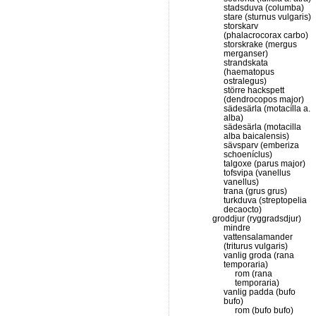
stadsduva (columba)
stare (sturnus vulgaris)
storskarv
(phalacrocorax carbo)
storskrake (mergus
merganser)
strandskata
(haematopus
ostralegus)
större hackspett
(dendrocopos major)
sädesärla (motacílla a.
alba)
sädesärla (motacilla
alba baicalensis)
sävsparv (emberiza
schoeníclus)
talgoxe (parus major)
tofsvipa (vanellus
vanellus)
trana (grus grus)
turkduva (streptopelia
decaocto)
groddjur (ryggradsdjur)
mindre
vattensalamander
(triturus vulgaris)
vanlig groda (rana
temporaria)
rom (rana
temporaria)
vanlig padda (bufo
bufo)
rom (bufo bufo)