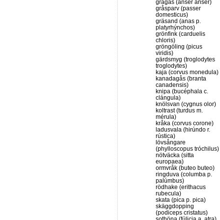
grågås (anser anser)
gråsparv (passer
domesticus)
gräsand (anas p.
platyrhýnchos)
grönfink (carduelis
chloris)
gröngöling (picus
viridis)
gärdsmyg (troglodytes
troglodytes)
kaja (corvus monedula)
kanadagås (branta
canadensis)
knipa (bucéphala c.
clángula)
knölsvan (cygnus olor)
koltrast (turdus m.
mérula)
kråka (corvus corone)
ladusvala (hirúndo r.
rústica)
lövsångare
(phylloscopus tróchilus)
nötväcka (sitta
europaea)
ormvråk (buteo buteo)
ringduva (columba p.
palúmbus)
rödhake (erithacus
rubecula)
skata (pica p. pica)
skäggdopping
(podiceps cristatus)
sothöna (fúlicia a. atra)