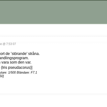
e @ 7:53 07
ort de ’störande’ stråna.
handlingsprogram.
 vara som den var.
tare: 1/500 Bländare: F7.1
50]