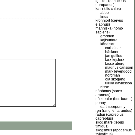
igelkott (erinaceus
europaeus)
katt (felis catus)
abbe
linus
kronhjort (cervus
elaphus)
människa (homo
sapiens)
grodden
kajtsurfare
kändisar
carl-einar
häckner
jan guillou
larz-kristerz
lasse åberg
magnus carlsson
mark levengood
nordman
ola skogäng
ulrika davidsson
nisse
näbbmus (sorex
araneus)
nötkreatur (bos taurus)
ponny
dartmoorponny
ren (rangifer tarandus)
rådjur (capreolus
capreolus)
skogshare (lepus
timidus)
skogsmus (apodemus
sylvaticus)