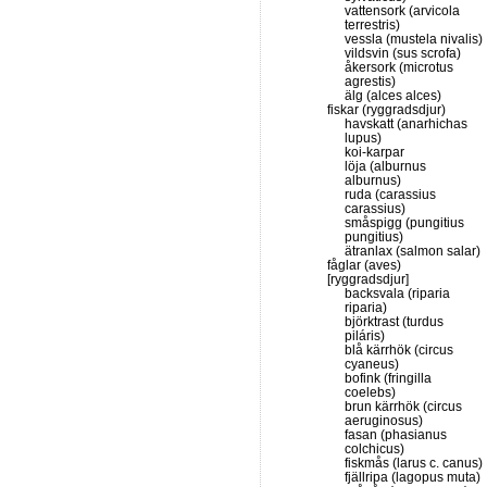
vattensork (arvicola
terrestris)
vessla (mustela nivalis)
vildsvin (sus scrofa)
åkersork (microtus
agrestis)
älg (alces alces)
fiskar (ryggradsdjur)
havskatt (anarhichas
lupus)
koi-karpar
löja (alburnus
alburnus)
ruda (carassius
carassius)
småspigg (pungitius
pungitius)
ätranlax (salmon salar)
fåglar (aves)
[ryggradsdjur]
backsvala (riparia
riparia)
björktrast (turdus
piláris)
blå kärrhök (circus
cyaneus)
bofink (fringilla
coelebs)
brun kärrhök (circus
aeruginosus)
fasan (phasianus
colchicus)
fiskmås (larus c. canus)
fjällripa (lagopus muta)