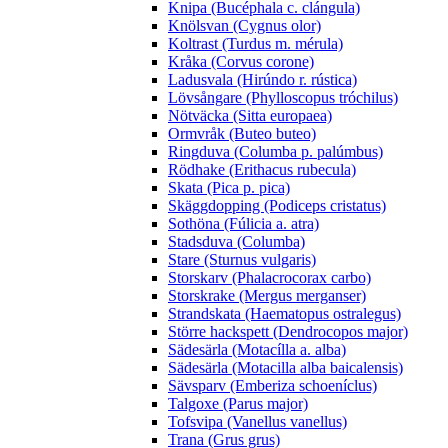
Knipa (Bucéphala c. clángula)
Knölsvan (Cygnus olor)
Koltrast (Turdus m. mérula)
Kråka (Corvus corone)
Ladusvala (Hirúndo r. rústica)
Lövsångare (Phylloscopus tróchilus)
Nötväcka (Sitta europaea)
Ormvråk (Buteo buteo)
Ringduva (Columba p. palúmbus)
Rödhake (Erithacus rubecula)
Skata (Pica p. pica)
Skäggdopping (Podiceps cristatus)
Sothöna (Fúlicia a. atra)
Stadsduva (Columba)
Stare (Sturnus vulgaris)
Storskarv (Phalacrocorax carbo)
Storskrake (Mergus merganser)
Strandskata (Haematopus ostralegus)
Större hackspett (Dendrocopos major)
Sädesärla (Motacílla a. alba)
Sädesärla (Motacilla alba baicalensis)
Sävsparv (Emberiza schoeníclus)
Talgoxe (Parus major)
Tofsvipa (Vanellus vanellus)
Trana (Grus grus)