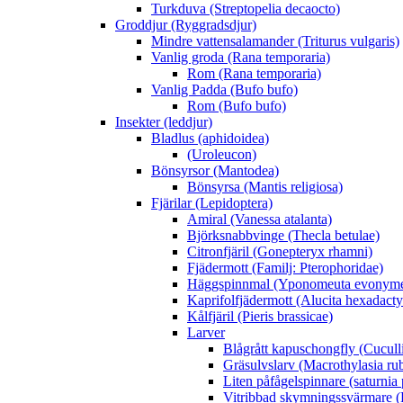
Turkduva (Streptopelia decaocto)
Groddjur (Ryggradsdjur)
Mindre vattensalamander (Triturus vulgaris)
Vanlig groda (Rana temporaria)
Rom (Rana temporaria)
Vanlig Padda (Bufo bufo)
Rom (Bufo bufo)
Insekter (leddjur)
Bladlus (aphidoidea)
(Uroleucon)
Bönsyrsor (Mantodea)
Bönsyrsa (Mantis religiosa)
Fjärilar (Lepidoptera)
Amiral (Vanessa atalanta)
Björksnabbvinge (Thecla betulae)
Citronfjäril (Gonepteryx rhamni)
Fjädermott (Familj: Pterophoridae)
Häggspinnmal (Yponomeuta evonyme
Kaprifolfjädermott (Alucita hexadacty
Kålfjäril (Pieris brassicae)
Larver
Blågrått kapuschongfly (Cuculli
Gräsulvslarv (Macrothylasia rub
Liten påfågelspinnare (saturnia
Vitribbad skymningssvärmare (H