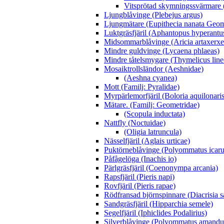
Vitsprötad skymningssvärmare 
Ljungblåvinge (Plebejus argus)
Ljungmätare (Eupithecia nanata Geom
Luktgräsfjäril (Aphantopus hyperantu
Midsommarblåvinge (Aricia artaxerxe
Mindre guldvinge (Lycaena phlaeas)
Mindre tåtelsmygare (Thymelicus line
Mosaiktrollsländor (Aeshnidae)
(Aeshna cyanea)
Mott (Familj: Pyralidae)
Myrpärlemorfjäril (Boloria aquilonaris
Mätare. (Familj: Geometridae)
(Scopula inductata)
Nattfly (Noctuidae)
(Oligia latruncula)
Nässelfjäril (Aglais urticae)
Puktörneblåvinge (Polyommatus icaru
Påfågelöga (Inachis io)
Pärlgräsfjäril (Coenonympa arcania)
Rapsfjäril (Pieris napi)
Rovfjäril (Pieris rapae)
Rödfransad björnspinnare (Diacrisia s
Sandgräsfjäril (Hipparchia semele)
Segelfjäril (Iphiclides Podalirius)
Silverblåvinge (Polyommatus amandu