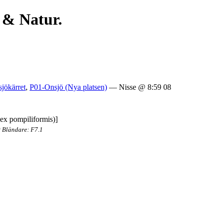
 & Natur.
jökärret
,
P01-Onsjö (Nya platsen)
— Nisse @ 8:59 08
0 Bländare: F7.1