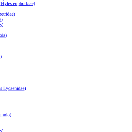
(Hyles euphorbiae)
etridae)
s)
s)
ola)
)
s Lycaenidae)
annio)
s)