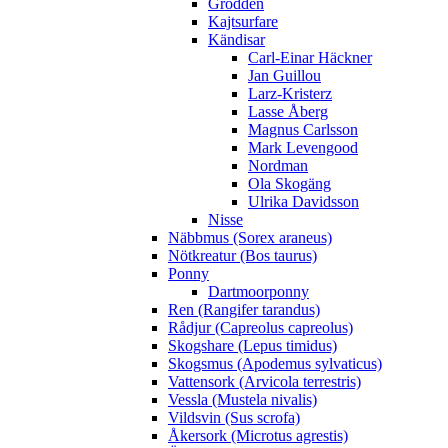
Grodden
Kajtsurfare
Kändisar
Carl-Einar Häckner
Jan Guillou
Larz-Kristerz
Lasse Åberg
Magnus Carlsson
Mark Levengood
Nordman
Ola Skogäng
Ulrika Davidsson
Nisse
Näbbmus (Sorex araneus)
Nötkreatur (Bos taurus)
Ponny
Dartmoorponny
Ren (Rangifer tarandus)
Rådjur (Capreolus capreolus)
Skogshare (Lepus timidus)
Skogsmus (Apodemus sylvaticus)
Vattensork (Arvicola terrestris)
Vessla (Mustela nivalis)
Vildsvin (Sus scrofa)
Åkersork (Microtus agrestis)