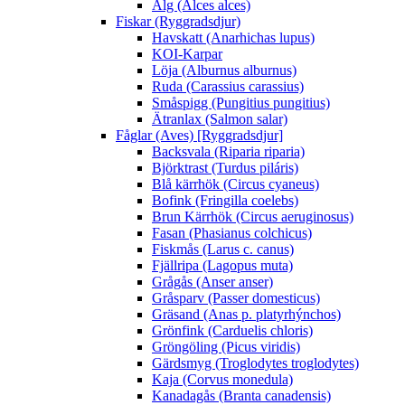
Älg (Alces alces)
Fiskar (Ryggradsdjur)
Havskatt (Anarhichas lupus)
KOI-Karpar
Löja (Alburnus alburnus)
Ruda (Carassius carassius)
Småspigg (Pungitius pungitius)
Ätranlax (Salmon salar)
Fåglar (Aves) [Ryggradsdjur]
Backsvala (Riparia riparia)
Björktrast (Turdus piláris)
Blå kärrhök (Circus cyaneus)
Bofink (Fringilla coelebs)
Brun Kärrhök (Circus aeruginosus)
Fasan (Phasianus colchicus)
Fiskmås (Larus c. canus)
Fjällripa (Lagopus muta)
Grågås (Anser anser)
Gråsparv (Passer domesticus)
Gräsand (Anas p. platyrhýnchos)
Grönfink (Carduelis chloris)
Gröngöling (Picus viridis)
Gärdsmyg (Troglodytes troglodytes)
Kaja (Corvus monedula)
Kanadagås (Branta canadensis)