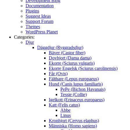
Development Blog
Documentation
Plugins
Suggest Ideas
Support Forum
Themes
WordPress Planet
Categories:
Djur
Däggdjur (Ryggradsdjur)
Bäver (Castor fiber)
Dovhjort (Dama dama)
Ekorre (Sciurus vulgaris)
Ekorre Engelsk (Sciurus carolinensis)
Får (Ovis)
Fälthare (Lepus europaeus)
Hund (Canis lupus familiaris)
PePe (Bichon Havanais)
Tessie (Collie)
Igelkott (Erinaceus europaeus)
Katt (Felis catus)
Abbe
Linus
Kronhjort (Cervus elaphus)
Människa (Homo sapiens)