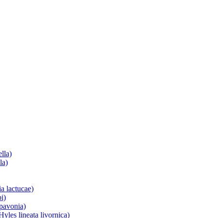
lla)
la)
a lactucae)
i)
 pavonia)
yles lineata livornica)