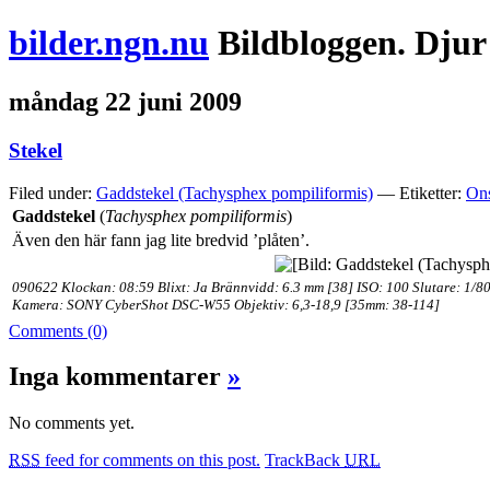
bilder.ngn.nu
Bildbloggen. Djur
måndag 22 juni 2009
Stekel
Filed under:
Gaddstekel (Tachysphex pompiliformis)
— Etiketter:
Ons
Gaddstekel
(
Tachysphex pompiliformis
)
Även den här fann jag lite bredvid ’plåten’.
090622 Klockan: 08:59 Blixt: Ja Brännvidd: 6.3 mm [38] ISO: 100 Slutare: 1/8
Kamera: SONY CyberShot DSC-W55 Objektiv: 6,3-18,9 [35mm: 38-114]
Comments (0)
Inga kommentarer
»
No comments yet.
RSS
feed for comments on this post.
TrackBack
URL