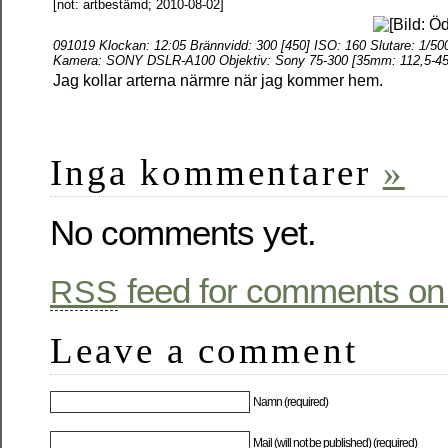
[not: artbestämd; 2010-08-02]
091019 Klockan: 12:05
Brännvidd:
300 [450] ISO: 160 Slutare: 1/50
Kamera: SONY DSLR-A100 Objektiv:
Sony 75-300 [35mm: 112,5-45
Jag kollar arterna närmre när jag kommer hem.
Inga kommentarer
»
No comments yet.
feed for comments on 
RSS
Leave a comment
Namn (required)
Mail (will not be published) (required)