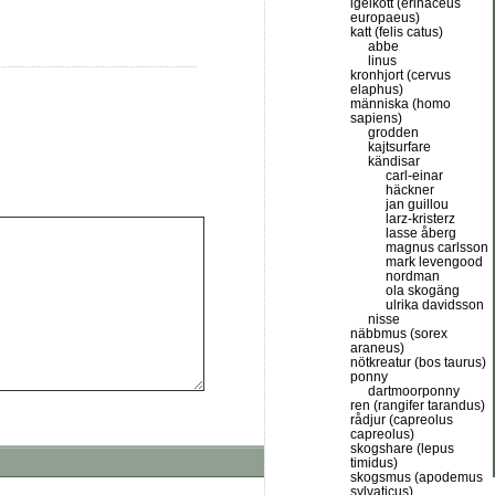
igelkott (erinaceus
europaeus)
katt (felis catus)
abbe
linus
kronhjort (cervus
elaphus)
människa (homo
sapiens)
grodden
kajtsurfare
kändisar
carl-einar
häckner
jan guillou
larz-kristerz
lasse åberg
magnus carlsson
mark levengood
nordman
ola skogäng
ulrika davidsson
nisse
näbbmus (sorex
araneus)
nötkreatur (bos taurus)
ponny
dartmoorponny
ren (rangifer tarandus)
rådjur (capreolus
capreolus)
skogshare (lepus
timidus)
skogsmus (apodemus
sylvaticus)