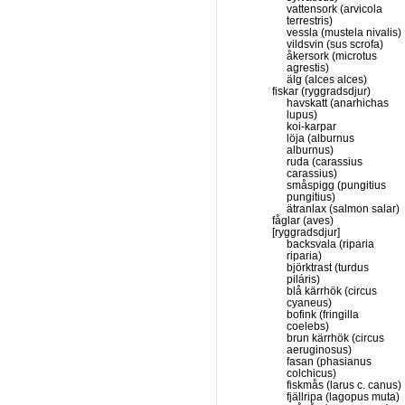
vattensork (arvicola
terrestris)
vessla (mustela nivalis)
vildsvin (sus scrofa)
åkersork (microtus
agrestis)
älg (alces alces)
fiskar (ryggradsdjur)
havskatt (anarhichas
lupus)
koi-karpar
löja (alburnus
alburnus)
ruda (carassius
carassius)
småspigg (pungitius
pungitius)
ätranlax (salmon salar)
fåglar (aves)
[ryggradsdjur]
backsvala (riparia
riparia)
björktrast (turdus
piláris)
blå kärrhök (circus
cyaneus)
bofink (fringilla
coelebs)
brun kärrhök (circus
aeruginosus)
fasan (phasianus
colchicus)
fiskmås (larus c. canus)
fjällripa (lagopus muta)