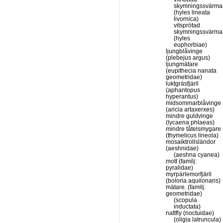
skymningssvärma
(hyles lineata
livornica)
vitsprötad
skymningssvärma
(hyles
euphorbiae)
ljungblåvinge
(plebejus argus)
ljungmätare
(eupithecia nanata
geometridae)
luktgräsfjäril
(aphantopus
hyperantus)
midsommarblåvinge
(aricia artaxerxes)
mindre guldvinge
(lycaena phlaeas)
mindre tåtelsmygare
(thymelicus lineola)
mosaiktrollsländor
(aeshnidae)
(aeshna cyanea)
mott (familj:
pyralidae)
myrpärlemorfjäril
(boloria aquilonaris)
mätare. (familj:
geometridae)
(scopula
inductata)
nattfly (noctuidae)
(oligia latruncula)