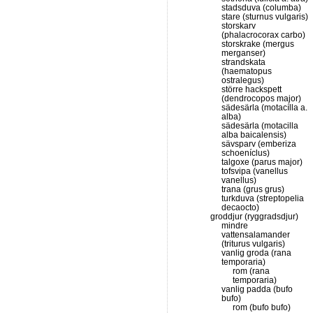
stadsduva (columba)
stare (sturnus vulgaris)
storskarv
(phalacrocorax carbo)
storskrake (mergus
merganser)
strandskata
(haematopus
ostralegus)
större hackspett
(dendrocopos major)
sädesärla (motacílla a.
alba)
sädesärla (motacilla
alba baicalensis)
sävsparv (emberiza
schoeníclus)
talgoxe (parus major)
tofsvipa (vanellus
vanellus)
trana (grus grus)
turkduva (streptopelia
decaocto)
groddjur (ryggradsdjur)
mindre
vattensalamander
(triturus vulgaris)
vanlig groda (rana
temporaria)
rom (rana
temporaria)
vanlig padda (bufo
bufo)
rom (bufo bufo)