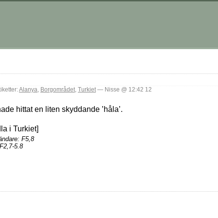
ketter:
Alanya
,
Borgområdet
,
Turkiet
— Nisse @ 12:42 12
ade hittat en liten skyddande ’håla’.
ändare: F5,8
F2,7-5.8