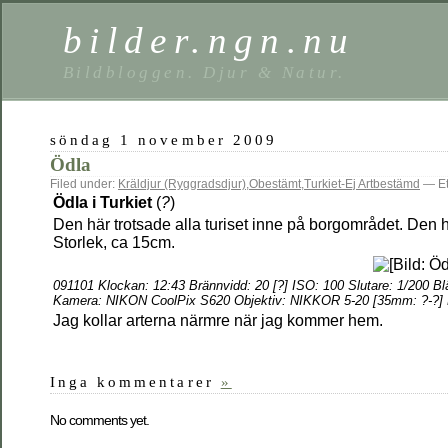
bilder.ngn.nu
Bildbloggen. Djur & Natur.
söndag 1 november 2009
Ödla
Filed under:
Kräldjur (Ryggradsdjur)
,
Obestämt
,
Turkiet-Ej Artbestämd
— Eti
Ödla i Turkiet
(
?
)
Den här trotsade alla turiset inne på borgområdet. Den h
Storlek, ca 15cm.
091101 Klockan: 12:43
Brännvidd:
20 [?] ISO: 100 Slutare: 1/200 Bl
Kamera: NIKON CoolPix S620 Objektiv: NIKKOR 5-20 [35mm: ?-?] 
Jag kollar arterna närmre när jag kommer hem.
Inga kommentarer
»
No comments yet.