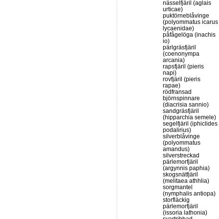
nässelfjäril (aglais
urticae)
puktörneblåvinge
(polyommatus icarus
lycaenidae)
påfågelöga (inachis
io)
pärlgräsfjäril
(coenonympa
arcania)
rapsfjäril (pieris
napi)
rovfjäril (pieris
rapae)
rödfransad
björnspinnare
(diacrisia sannio)
sandgräsfjäril
(hipparchia semele)
segelfjäril (iphiclides
podalirius)
silverblåvinge
(polyommatus
amandus)
silverstreckad
pärlemorfjäril
(argynnis paphia)
skogsnätfjäril
(melitaea athhlia)
sorgmantel
(nymphalis antiopa)
storfläckig
pärlemorfjäril
(issoria lathonia)