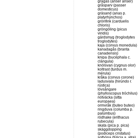
grågås (anser anser)
gråsparv (passer
domesticus)
gräsand (anas p.
platyrhýnchos)
grönfink (carduelis
chloris)
gröngöling (picus
viridis)
gärdsmyg (troglodytes
troglodytes)
kaja (corvus monedula)
kanadagås (branta
canadensis)
knipa (bucéphala c.
clángula)
knölsvan (cygnus olor)
koltrast (turdus m.
mérula)
kråka (corvus corone)
ladusvala (hirúndo r.
rústica)
lövsångare
(phylloscopus tróchilus)
nötväcka (sitta
europaea)
ormvråk (buteo buteo)
ringduva (columba p.
palúmbus)
rödhake (erithacus
rubecula)
skata (pica p. pica)
skäggdopping
(podiceps cristatus)
sothöna (fúlicia a. atra)