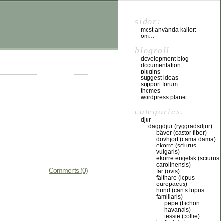
sidor:
mest använda källor:
om…
blogroll
development blog
documentation
plugins
suggest ideas
support forum
themes
wordpress planet
categories:
djur
däggdjur (ryggradsdjur)
bäver (castor fiber)
dovhjort (dama dama)
ekorre (sciurus
vulgaris)
ekorre engelsk (sciurus
carolinensis)
Comments (0)
får (ovis)
fälthare (lepus
europaeus)
hund (canis lupus
familiaris)
pepe (bichon
havanais)
tessie (collie)