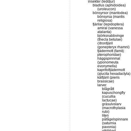
insekter (leddjur)
bladlus (aphidoidea)
(uroleucon)
bönsyrsor (mantodea)
bönsyrsa (mantis
religiosa)
fjärilar (lepidoptera)
amiral (vanessa
atalanta)
björksnabbvinge
(thecla betulae)
citronfjäril
(gonepteryx rhamni)
fjädermott (familj:
pterophoridae)
häggspinnmal
(yponomeuta
evonymella)
kaprifolfjädermott
(alucita hexadactyla)
kålfjäril (pieris
brassicae)
larver
blågrått
kapuschongfly
(cucullia
lactucae)
gräsulvslarv
(macrothylasia
rubi)
liten
påfågelspinnare
(saturnia
pavonia)
vitribbad