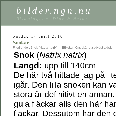
bilder.ngn.nu
Bildbloggen. Djur & Natur.
onsdag 14 april 2010
Snokar
Filed under:
Snok (Natrix natrix)
— Etiketter:
Onsjökärret sydvästra delen
Snok
(
Natrix natrix
)
Längd:
upp till 140cm
De här två hittade jag på lit
igår. Den lilla snoken kan 
stora är definitivt en annan
gula fläckar alls den här har
fläckar. Dessutom har den ett